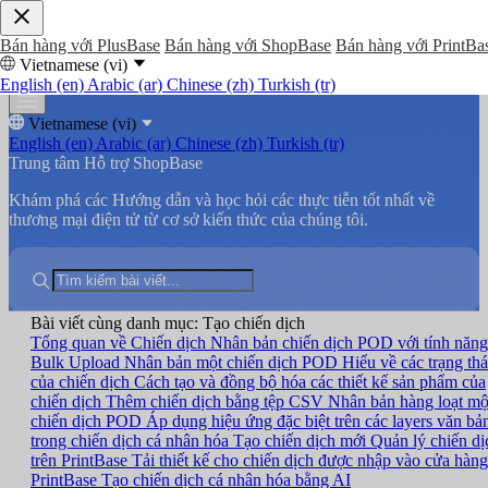
Bán hàng với PlusBase
Bán hàng với ShopBase
Bán hàng với PrintBa
Vietnamese (vi)
English (en)
Arabic (ar)
Chinese (zh)
Turkish (tr)
Vietnamese (vi)
English (en)
Arabic (ar)
Chinese (zh)
Turkish (tr)
Trung tâm Hỗ trợ ShopBase
Khám phá các Hướng dẫn và học hỏi các thực tiễn tốt nhất về
thương mại điện tử từ cơ sở kiến thức của chúng tôi.
Bài viết cùng danh mục: Tạo chiến dịch
Tổng quan về Chiến dịch
Nhân bản chiến dịch POD với tính năng
Bulk Upload
Nhân bản một chiến dịch POD
Hiểu về các trạng thá
của chiến dịch
Cách tạo và đồng bộ hóa các thiết kế sản phẩm của
chiến dịch
Thêm chiến dịch bằng tệp CSV
Nhân bản hàng loạt mộ
chiến dịch POD
Áp dụng hiệu ứng đặc biệt trên các layers văn bả
trong chiến dịch cá nhân hóa
Tạo chiến dịch mới
Quản lý chiến dị
trên PrintBase
Tải thiết kế cho chiến dịch được nhập vào cửa hàng
PrintBase
Tạo chiến dịch cá nhân hóa bằng AI