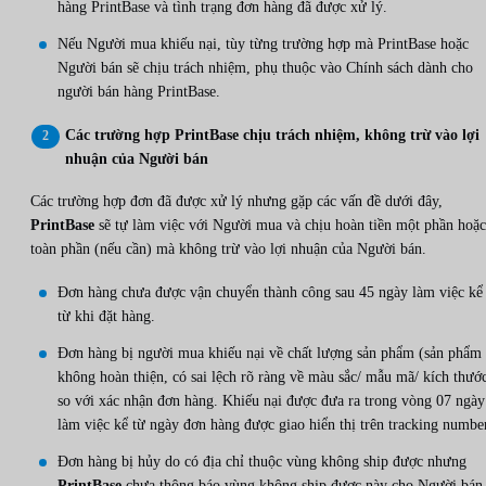
hàng PrintBase và tình trạng đơn hàng đã được xử lý.
Nếu Người mua khiếu nại, tùy từng trường hợp mà PrintBase hoặc
Người bán sẽ chịu trách nhiệm, phụ thuộc vào Chính sách dành cho
người bán hàng PrintBase.
Các trường hợp PrintBase chịu trách nhiệm, không trừ vào lợi
nhuận của Người bán
Các trường hợp đơn đã được xử lý nhưng gặp các vấn đề dưới đây,
PrintBase
sẽ tự làm việc với Người mua và chịu hoàn tiền một phần hoặc
toàn phần (nếu cần) mà không trừ vào lợi nhuận của Người bán.
Đơn hàng chưa được vận chuyển thành công sau 45 ngày làm việc kể
từ khi đặt hàng.
Đơn hàng bị người mua khiếu nại về chất lượng sản phẩm (sản phẩm
không hoàn thiện, có sai lệch rõ ràng về màu sắc/ mẫu mã/ kích thướ
so với xác nhận đơn hàng. Khiếu nại được đưa ra trong vòng 07 ngày
làm việc kể từ ngày đơn hàng được giao hiển thị trên tracking numbe
Đơn hàng bị hủy do có địa chỉ thuộc vùng không ship được nhưng
PrintBase
chưa thông báo vùng không ship được này cho Người bán