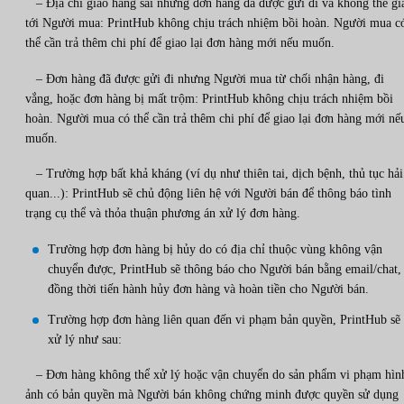
– Địa chỉ giao hàng sai nhưng đơn hàng đã được gửi đi và không thể gi
tới Người mua: PrintHub không chịu trách nhiệm bồi hoàn. Người mua c
thể cần trả thêm chi phí để giao lại đơn hàng mới nếu muốn.
– Đơn hàng đã được gửi đi nhưng Người mua từ chối nhận hàng, đi
vắng, hoặc đơn hàng bị mất trộm: PrintHub không chịu trách nhiệm bồi
hoàn. Người mua có thể cần trả thêm chi phí để giao lại đơn hàng mới nế
muốn.
– Trường hợp bất khả kháng (ví dụ như thiên tai, dịch bệnh, thủ tục hải
quan...): PrintHub sẽ chủ động liên hệ với Người bán để thông báo tình
trạng cụ thể và thỏa thuận phương án xử lý đơn hàng.
Trường hợp đơn hàng bị hủy do có địa chỉ thuộc vùng không vận
chuyển được, PrintHub sẽ thông báo cho Người bán bằng email/chat,
đồng thời tiến hành hủy đơn hàng và hoàn tiền cho Người bán.
Trường hợp đơn hàng liên quan đến vi phạm bản quyền, PrintHub sẽ
xử lý như sau:
– Đơn hàng không thể xử lý hoặc vận chuyển do sản phẩm vi phạm hìn
ảnh có bản quyền mà Người bán không chứng minh được quyền sử dụng