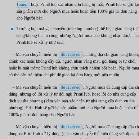
hoặc PrintHub xác nhận đơn hàng bị mất, PrintHub sẽ gửi lại
found
sản phẩm mới cho Người mua hoặc hoàn tiền 100% giá trị đơn hàng
cho Người bán.
Trường hợp mã vận chuyển (tracking number) thể hiện giao hàng thà
công/không thành công, nhưng Người mua báo không nhận được hàn
PrintHub sẽ xử lý như sau:
– Mã vận chuyển hiển thị
, nhưng địa chỉ giao hàng khôn
delivered
chính xác hoặc không đầy đủ, người nhận vắng mặt, gói hàng bị từ chối
hoặc bị mất trộm: PrintHub không chịu trách nhiệm bồi hoàn. Người mua
có thể cần trả thêm chi phí để giao lại đơn hàng mới nếu muốn.
– Mã vận chuyển hiển thị
, Người mua đã cung cấp địa ch
delivered
đúng, nhưng có lỗi xử lý từ đội ngũ PrintHub, hoặc lỗi do nhà cung cấp
dịch vụ địa phương (kèm văn bản xác nhận từ nhà cung cấp dịch vụ địa
phương): PrintHub sẽ gửi lại sản phẩm mới cho Người mua hoặc hoàn tiề
100% giá trị đơn hàng cho Người bán.
– Mã vận chuyển hiển thị
, Người mua đã cung cấp địa ch
delivered
đúng và PrintHub xử lý đúng (nhãn vận chuyển thể hiện đúng với địa chỉ)