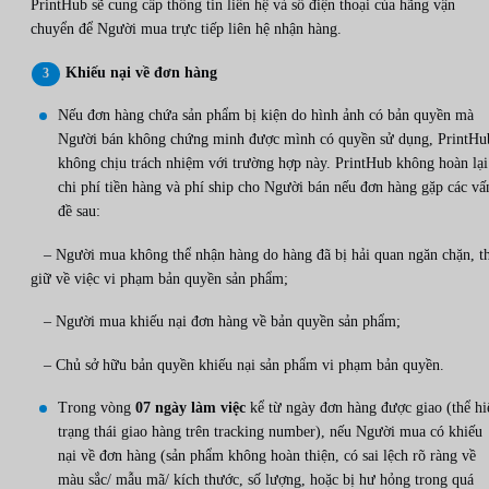
PrintHub sẽ cung cấp thông tin liên hệ và số điện thoại của hãng vận
chuyển để Người mua trực tiếp liên hệ nhận hàng.
Khiếu nại về đơn hàng
Nếu đơn hàng chứa sản phẩm bị kiện do hình ảnh có bản quyền mà
Người bán không chứng minh được mình có quyền sử dụng, PrintHu
không chịu trách nhiệm với trường hợp này. PrintHub không hoàn lại
chi phí tiền hàng và phí ship cho Người bán nếu đơn hàng gặp các vấ
đề sau:
– Người mua không thể nhận hàng do hàng đã bị hải quan ngăn chặn, t
giữ về việc vi phạm bản quyền sản phẩm;
– Người mua khiếu nại đơn hàng về bản quyền sản phẩm;
– Chủ sở hữu bản quyền khiếu nại sản phẩm vi phạm bản quyền.
Trong vòng
07 ngày làm việc
kể từ ngày đơn hàng được giao (thể hi
trạng thái giao hàng trên tracking number), nếu Người mua có khiếu
nại về đơn hàng (sản phẩm không hoàn thiện, có sai lệch rõ ràng về
màu sắc/ mẫu mã/ kích thước, số lượng, hoặc bị hư hỏng trong quá