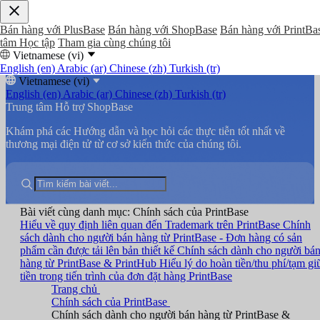
Bán hàng với PlusBase
Bán hàng với ShopBase
Bán hàng với PrintBa
tâm Học tập
Tham gia cùng chúng tôi
Vietnamese (vi)
English (en)
Arabic (ar)
Chinese (zh)
Turkish (tr)
Vietnamese (vi)
English (en)
Arabic (ar)
Chinese (zh)
Turkish (tr)
Trung tâm Hỗ trợ ShopBase
Khám phá các Hướng dẫn và học hỏi các thực tiễn tốt nhất về
thương mại điện tử từ cơ sở kiến thức của chúng tôi.
Bài viết cùng danh mục: Chính sách của PrintBase
Hiểu về quy định liên quan đến Trademark trên PrintBase
Chính
sách dành cho người bán hàng từ PrintBase - Đơn hàng có sản
phẩm cần được tải lên bản thiết kế
Chính sách dành cho người bá
hàng từ PrintBase & PrintHub
Hiểu lý do hoàn tiền/thu phí/tạm gi
tiền trong tiến trình của đơn đặt hàng PrintBase
Trang chủ
Chính sách của PrintBase
Chính sách dành cho người bán hàng từ PrintBase &