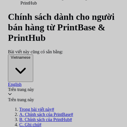
PrintHub
Chính sách dành cho người
bán hàng từ PrintBase &
PrintHub
Bài viết này cũng có sẵn bằng:
Vietnamese
English
Trên trang này
Trên trang này
Trong bài viết này#
A. Chính sách của PrintBase#
B. Chính sách của PrintHub#
C. Ghi chú#