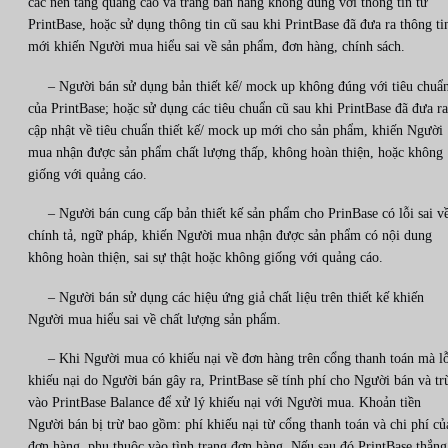
các nền tảng quảng cáo và trang bán hàng không đúng với thông tin từ
PrintBase, hoặc sử dụng thông tin cũ sau khi PrintBase đã đưa ra thông ti
mới khiến Người mua hiểu sai về sản phẩm, đơn hàng, chính sách.
– Người bán sử dụng bản thiết kế/ mock up không đúng với tiêu chuẩ
của PrintBase; hoặc sử dụng các tiêu chuẩn cũ sau khi PrintBase đã đưa ra
cập nhật về tiêu chuẩn thiết kế/ mock up mới cho sản phẩm, khiến Người
mua nhận được sản phẩm chất lượng thấp, không hoàn thiện, hoặc không
giống với quảng cáo.
– Người bán cung cấp bản thiết kế sản phẩm cho PrinBase có lỗi sai v
chính tả, ngữ pháp, khiến Người mua nhận được sản phẩm có nội dung
không hoàn thiện, sai sự thật hoặc không giống với quảng cáo.
– Người bán sử dụng các hiệu ứng giả chất liệu trên thiết kế khiến
Người mua hiểu sai về chất lượng sản phẩm.
– Khi Người mua có khiếu nại về đơn hàng trên cổng thanh toán mà lỗ
khiếu nại do Người bán gây ra, PrintBase sẽ tính phí cho Người bán và tr
vào PrintBase Balance để xử lý khiếu nại với Người mua. Khoản tiền
Người bán bị trừ bao gồm: phí khiếu nại từ cổng thanh toán và chi phí củ
đơn hàng, phụ thuộc vào tình trạng đơn hàng. Nếu sau đó PrintBase thắng