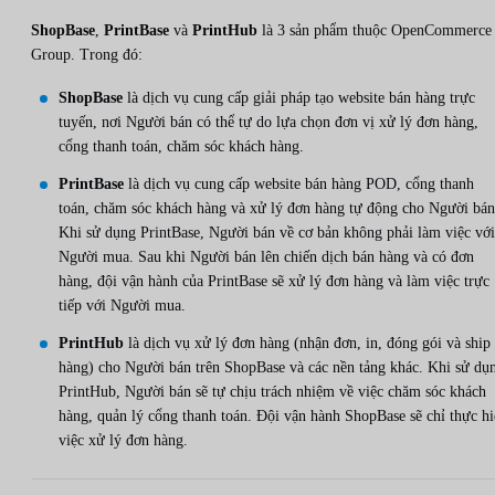
ShopBase
,
PrintBase
và
PrintHub
là 3 sản phẩm thuộc OpenCommerce
Group. Trong đó:
ShopBase
là dịch vụ cung cấp giải pháp tạo website bán hàng trực
tuyến, nơi Người bán có thể tự do lựa chọn đơn vị xử lý đơn hàng,
cổng thanh toán, chăm sóc khách hàng.
PrintBase
là dịch vụ cung cấp website bán hàng POD, cổng thanh
toán, chăm sóc khách hàng và xử lý đơn hàng tự động cho Người bán
Khi sử dụng PrintBase, Người bán về cơ bản không phải làm việc với
Người mua. Sau khi Người bán lên chiến dịch bán hàng và có đơn
hàng, đội vận hành của PrintBase sẽ xử lý đơn hàng và làm việc trực
tiếp với Người mua.
PrintHub
là dịch vụ xử lý đơn hàng (nhận đơn, in, đóng gói và ship
hàng) cho Người bán trên ShopBase và các nền tảng khác. Khi sử dụ
PrintHub, Người bán sẽ tự chịu trách nhiệm về việc chăm sóc khách
hàng, quản lý cổng thanh toán. Đội vận hành ShopBase sẽ chỉ thực h
việc xử lý đơn hàng.