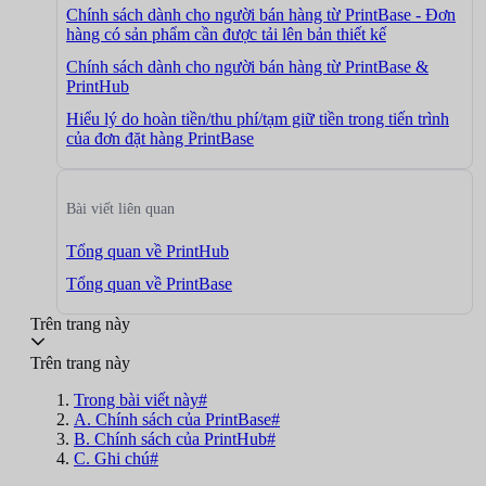
Chính sách dành cho người bán hàng từ PrintBase - Đơn
hàng có sản phẩm cần được tải lên bản thiết kế
Chính sách dành cho người bán hàng từ PrintBase &
PrintHub
Hiểu lý do hoàn tiền/thu phí/tạm giữ tiền trong tiến trình
của đơn đặt hàng PrintBase
Bài viết liên quan
Tổng quan về PrintHub
Tổng quan về PrintBase
Trên trang này
Trên trang này
Trong bài viết này#
A. Chính sách của PrintBase#
B. Chính sách của PrintHub#
C. Ghi chú#