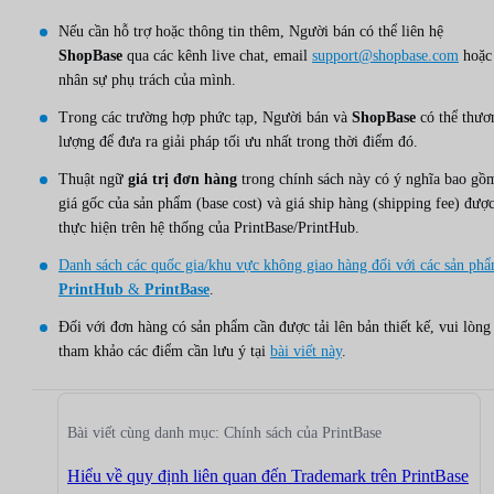
Nếu cần hỗ trợ hoặc thông tin thêm, Người bán có thể liên hệ
ShopBase
qua các kênh live chat, email
support@shopbase.com
hoặc
nhân sự phụ trách của mình.
Trong các trường hợp phức tạp, Người bán và
ShopBase
có thể thươ
lượng để đưa ra giải pháp tối ưu nhất trong thời điểm đó.
Thuật ngữ
giá trị đơn hàng
trong chính sách này có ý nghĩa bao gồ
giá gốc của sản phẩm (base cost) và giá ship hàng (shipping fee) đượ
thực hiện trên hệ thống của PrintBase/PrintHub.
Danh sách các quốc gia/khu vực không giao hàng đối với các sản ph
PrintHub
&
PrintBase
.
Đối với đơn hàng có sản phẩm cần được tải lên bản thiết kế, vui lòng
tham khảo các điểm cần lưu ý tại
bài viết này
.
Bài viết cùng danh mục: Chính sách của PrintBase
Hiểu về quy định liên quan đến Trademark trên PrintBase