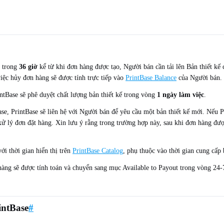
, trong
36 giờ
kể từ khi đơn hàng được tạo, Người bán cần tải lên Bản thiết kế
việc hủy đơn hàng sẽ được tính trực tiếp vào
PrintBase Balance
của Người bán.
ntBase sẽ phê duyệt chất lượng bản thiết kế trong vòng
1 ngày làm việc
.
Base, PrintBase sẽ liên hệ với Người bán để yêu cầu một bản thiết kế mới. Nế
 xử lý đơn đặt hàng. Xin lưu ý rằng trong trường hợp này, sau khi đơn hàng đư
ới thời gian hiển thị trên
PrintBase Catalog
, phụ thuộc vào thời gian cung cấp 
hàng sẽ được tính toán và chuyển sang mục Available to Payout trong vòng 24
intBase
#