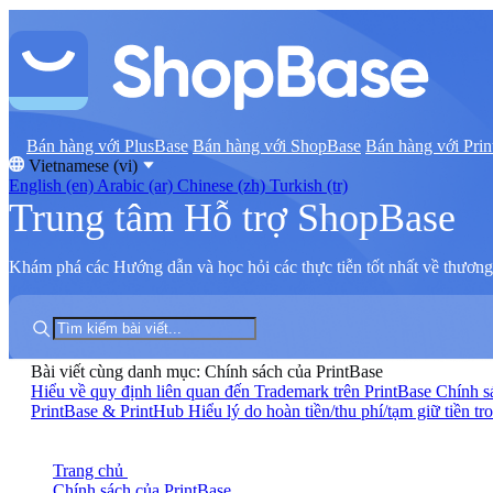
Bán hàng với PlusBase
Bán hàng với ShopBase
Bán hàng với Prin
Vietnamese (vi)
English (en)
Arabic (ar)
Chinese (zh)
Turkish (tr)
Trung tâm Hỗ trợ ShopBase
Khám phá các Hướng dẫn và học hỏi các thực tiễn tốt nhất về thương 
Bài viết cùng danh mục: Chính sách của PrintBase
Hiểu về quy định liên quan đến Trademark trên PrintBase
Chính s
PrintBase & PrintHub
Hiểu lý do hoàn tiền/thu phí/tạm giữ tiền tr
Trang chủ
Chính sách của PrintBase