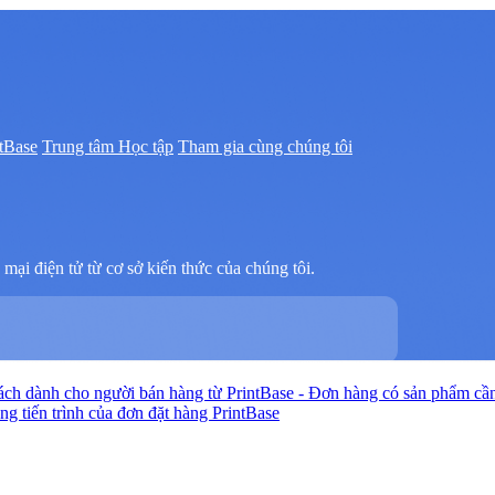
tBase
Trung tâm Học tập
Tham gia cùng chúng tôi
mại điện tử từ cơ sở kiến thức của chúng tôi.
ách dành cho người bán hàng từ PrintBase - Đơn hàng có sản phẩm cần 
ong tiến trình của đơn đặt hàng PrintBase