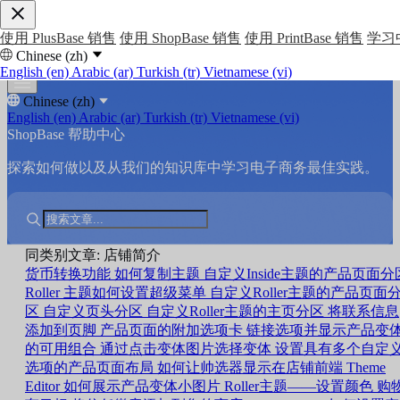
使用 PlusBase 销售
使用 ShopBase 销售
使用 PrintBase 销售
学习
Chinese (zh)
English (en)
Arabic (ar)
Turkish (tr)
Vietnamese (vi)
Chinese (zh)
English (en)
Arabic (ar)
Turkish (tr)
Vietnamese (vi)
ShopBase 帮助中心
探索如何做以及从我们的知识库中学习电子商务最佳实践。
同类别文章: 店铺简介
货币转换功能
如何复制主题
自定义Inside主题的产品页面分
Roller 主题如何设置超级菜单
自定义Roller主题的产品页面
区
自定义页头分区
自定义Roller主题的主页分区
将联系信息
添加到页脚
产品页面的附加选项卡
链接选项并显示产品变
的可用组合
通过点击变体图片选择变体
设置具有多个自定
选项的产品页面布局
如何让帅选器显示在店铺前端
Theme
Editor 如何展示产品变体小图片
Roller主题——设置颜色
购