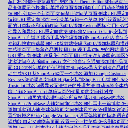
车目标
将信任徽章添加到您的商店
Theme Editor 如何设置产
品变体展示色块
将订单跟踪页面添加到商店
启用动态结账
钮
如何创建一个新页面
如何禁止访问某页面
创建URL重定
编辑URL重定向
添加一个菜单
编辑一个菜单
如何设置感谢
面的订单状态和运输政策
为商店添加Favicon图标
使用CSV
件导入和导出URL重定向数据
如何将Microsoft Clarity安装到
ShopBase店铺
将跟踪工具的代码添加到ShopBase商店
自定
专辑和搜索筛选器
如何移除前端密码
为商店添加标题和描
在感谢页面上隐藏产品图片
阻止间谍工具访问您的网站
删
URL重定向
创建“联系我们”页面
阻止或允许某些国家/地区
访客访问商店
编辑robots.txt文件
将自定义通知添加到产品页
面
COD支付订单的价值限制
在ShopBase导入并创建产品时
动生成SKU
从ShopBase购买一个域名
添加 Google Customer
Reviews 评论调查
如何将Hotjar安装到ShopBase店铺
如何安
Trustpilot
域名问题导致无法结账的处理方法
自动选择变体功
能
了解 ShopBase 订单确认页的变量参数
如何针对在
ShopBase 购买的域名进行验证所有权
续订ShopBase的域名
ShopBase/PrintBase 店铺如何绑定域名
如何写出一篇博客
怎
添加博客到店铺
创建落地页
如何创建尺寸表
管理博客评论
置谷歌域名邮箱 (Google Workplace)
设置落地页的模块
语言
译功能
自定义购物车页面
设置一个下拉菜单
怎么删除页面
添加Power Up脚本优化店铺
如何给产品和专辑页创建布局