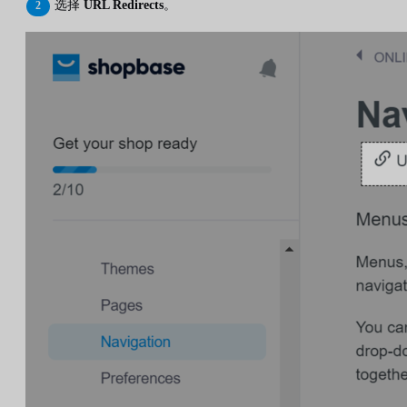
选择
URL Redirects
。