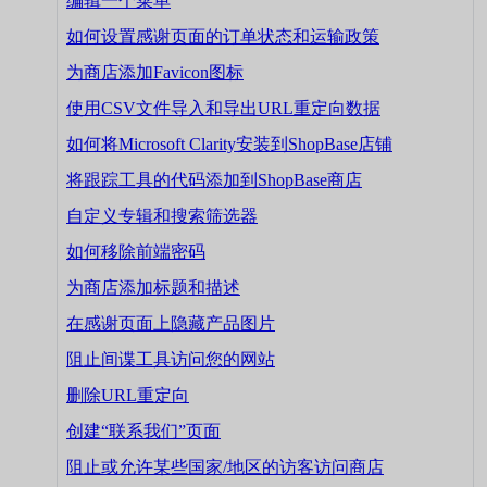
编辑一个菜单
如何设置感谢页面的订单状态和运输政策
为商店添加Favicon图标
使用CSV文件导入和导出URL重定向数据
如何将Microsoft Clarity安装到ShopBase店铺
将跟踪工具的代码添加到ShopBase商店
自定义专辑和搜索筛选器
如何移除前端密码
为商店添加标题和描述
在感谢页面上隐藏产品图片
阻止间谍工具访问您的网站
删除URL重定向
创建“联系我们”页面
阻止或允许某些国家/地区的访客访问商店