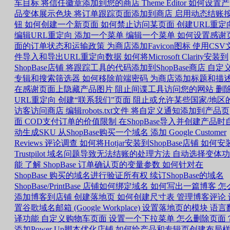
车目标
将信任徽章添加到您的商店
Theme Editor 如何设置产
品变体展示色块
将订单跟踪页面添加到商店
启用动态结账
钮
如何创建一个新页面
如何禁止访问某页面
创建URL重定
编辑URL重定向
添加一个菜单
编辑一个菜单
如何设置感谢
面的订单状态和运输政策
为商店添加Favicon图标
使用CSV
件导入和导出URL重定向数据
如何将Microsoft Clarity安装到
ShopBase店铺
将跟踪工具的代码添加到ShopBase商店
自定
专辑和搜索筛选器
如何移除前端密码
为商店添加标题和描
在感谢页面上隐藏产品图片
阻止间谍工具访问您的网站
删
URL重定向
创建“联系我们”页面
阻止或允许某些国家/地区
访客访问商店
编辑robots.txt文件
将自定义通知添加到产品页
面
COD支付订单的价值限制
在ShopBase导入并创建产品时
动生成SKU
从ShopBase购买一个域名
添加 Google Customer
Reviews 评论调查
如何将Hotjar安装到ShopBase店铺
如何安
Trustpilot
域名问题导致无法结账的处理方法
自动选择变体功
能
了解 ShopBase 订单确认页的变量参数
如何针对在
ShopBase 购买的域名进行验证所有权
续订ShopBase的域名
ShopBase/PrintBase 店铺如何绑定域名
如何写出一篇博客
怎
添加博客到店铺
创建落地页
如何创建尺寸表
管理博客评论
置谷歌域名邮箱 (Google Workplace)
设置落地页的模块
语言
译功能
自定义购物车页面
设置一个下拉菜单
怎么删除页面
添加Power Up脚本优化店铺
如何给产品和专辑页创建布局