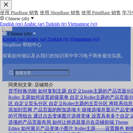
使用 PlusBase 销售
使用 ShopBase 销售
使用 PrintBase 销售
学习
Chinese (zh)
English (en)
Arabic (ar)
Turkish (tr)
Vietnamese (vi)
Chinese (zh)
English (en)
Arabic (ar)
Turkish (tr)
Vietnamese (vi)
ShopBase 帮助中心
探索如何做以及从我们的知识库中学习电子商务最佳实践。
同类别文章: 店铺简介
货币转换功能
如何复制主题
自定义Inside主题的产品页面分
Roller 主题如何设置超级菜单
自定义Roller主题的产品页面
区
自定义页头分区
自定义Roller主题的主页分区
将联系信息
添加到页脚
产品页面的附加选项卡
链接选项并显示产品变
的可用组合
通过点击变体图片选择变体
设置具有多个自定
选项的产品页面布局
如何让帅选器显示在店铺前端
Theme
Editor 如何展示产品变体小图片
Roller主题——设置颜色
购