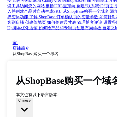
据
如何将Microsoft Clarity安装到ShopBase店铺
将跟踪工具的代
谍工具访问您的网站
删除URL重定向
创建“联系我们”页面
入并创建产品时自动生成SKU
从ShopBase购买一个域名
添加 
择变体功能
了解 ShopBase 订单确认页的变量参数
如何针对在
客到店铺
创建落地页
如何创建尺寸表
管理博客评论
设置谷歌域
Up脚本优化店铺
如何给产品和专辑页创建布局样板
自定义I
家
店铺简介
从ShopBase购买一个域名
从ShopBase购买一个域
本文也有以下语言版本:
Chinese