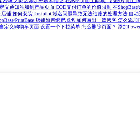
端密码
为商店添加标题和描述
在感谢页面上隐藏产品图片
阻止
定义通知添加到产品页面
COD支付订单的价值限制
在ShopBase
se店铺
如何安装Trustpilot
域名问题导致无法结账的处理方法
自动
opBase/PrintBase 店铺如何绑定域名
如何写出一篇博客
怎么添加
自定义购物车页面
设置一个下拉菜单
怎么删除页面？
添加Powe