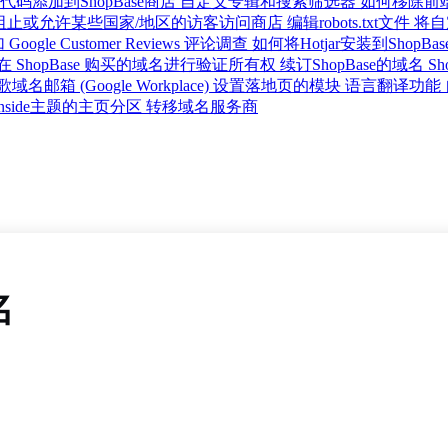
码添加到ShopBase商店
自定义专辑和搜索筛选器
如何移除前
阻止或允许某些国家/地区的访客访问商店
编辑robots.txt文件
将自
Google Customer Reviews 评论调查
如何将Hotjar安装到ShopBa
 ShopBase 购买的域名进行验证所有权
续订ShopBase的域名
Sh
名邮箱 (Google Workplace)
设置落地页的模块
语言翻译功能
nside主题的主页分区
转移域名服务商
名