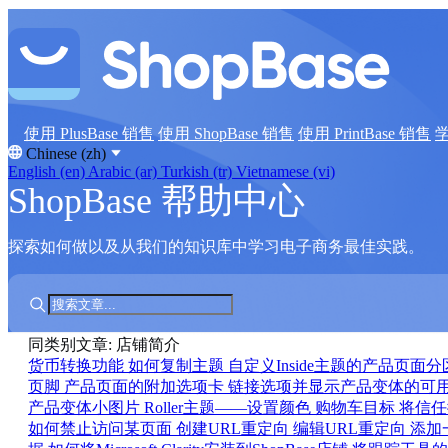
使用 PlusBase 销售
使用 ShopBase 销售
使用 PrintBase 销售
Chinese (zh)
English (en)
Arabic (ar)
Turkish (tr)
Vietnamese (vi)
ShopBase 帮助中心
探索如何做以及从我们的知识库中学习电子商务最佳实践。
同类别文章: 店铺简介
货币转换功能
如何复制主题
自定义Inside主题的产品页面
页脚
产品页面的附加选项卡
链接选项并显示产品变体的可
产品变体小图片
Roller主题——设置颜色
购物车目标
将信任
如何禁止访问某页面
创建URL重定向
编辑URL重定向
添加