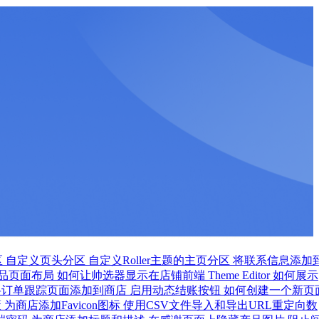
区
自定义页头分区
自定义Roller主题的主页分区
将联系信息添加
品页面布局
如何让帅选器显示在店铺前端
Theme Editor 如何展示
将订单跟踪页面添加到商店
启用动态结账按钮
如何创建一个新页
策
为商店添加Favicon图标
使用CSV文件导入和导出URL重定向数