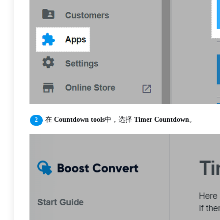
在
Countdown tools
中，选择
Timer Countdown
。