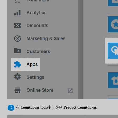
在
Countdown tools
中，选择
Product Countdown
。