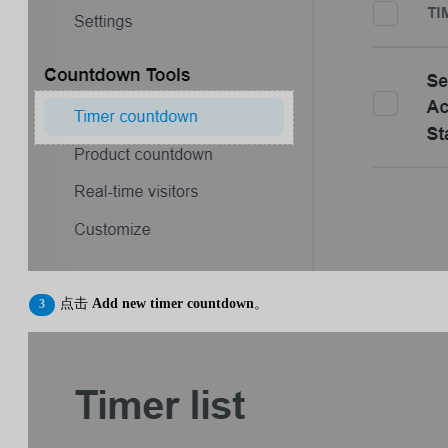
点击
Add new timer countdown
。