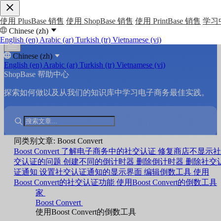
使用 PlusBase 销售
使用 ShopBase 销售
使用 PrintBase 销售
学习
Chinese (zh)
English (en)
Arabic (ar)
Turkish (tr)
Vietnamese (vi)
Chinese (zh)
English (en)
Arabic (ar)
Turkish (tr)
Vietnamese (vi)
ShopBase 帮助中心
探索如何做以及从我们的知识库中学习电子商务最佳实践。
同类别文章: Boost Convert
Boost Convert
了解电子商务中的社交认证
修复商店不显示社
交认证的问题
创建不同的倒计时器
删除倒计时器
删除社交
证通知
设置社交认证通知的显示界面
编辑倒数工具
使用
Boost Convert的社交认证功能
使用Boost Convert的倒数工具
家
Boost Convert
使用Boost Convert的倒数工具