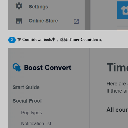
在
Countdown tools
中，选择
Timer Countdown
。