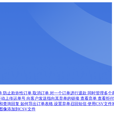
单
防止欺诈性订单
取消订单
对一个订单进行退款
同时管理多个
手动上传运单号
向客户发送指向其弃单的链接
查看弃单
查看拒付
和查询回复
如何导出订单表格
设置弃单召回短信
使用CSV文件
图像添加到CSV文件