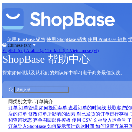
使用 PlusBase 销售
使用 ShopBase 销售
使用 PrintBase 销售
Chinese (zh)
English (en)
Arabic (ar)
Turkish (tr)
Vietnamese (vi)
ShopBase 帮助中心
探索如何做以及从我们的知识库中学习电子商务最佳实践。
同类别文章: 订单简介
订单
订单管理
如何挽回弃单
查看订单的时间线
获取客户的
店的订单
修改订单所影响的因素
对已发货的订单进行存档
和查询状态
弃单召回邮件模板
使用 CSV 文档导入运单号
订单导入ShopBase
如何显示预计送达时间
如何设置弃单召