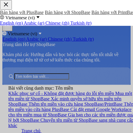
Bán hàng với PlusBase
Bán hàng với ShopBase
Bán hàng với PrintBa
Vietnamese (vi)
English (en)
Arabic (ar)
Chinese (zh)
Turkish (tr)
Vietnamese (vi)
English (en)
Arabic (ar)
Chinese (zh)
Turkish (tr)
Trung tâm Hỗ trợ ShopBase
Khám phá các Hướng dẫn và học hỏi các thực tiễn tốt nhất về
thương mại điện tử từ cơ sở kiến thức của chúng tôi.
Bài viết cùng danh mục: Tên miền
Khắc phục sự cố - Không đặt được hàng do lỗi tên miền
Mua một
tên miền từ ShopBase
Xác minh quyền sở hữu tên miền trên
ShopBase
Thêm tên miền vào cửa hàng ShopBase/PrintBase
Thê
tên miền vào cửa hàng PlusBase
Cài đặt email Google Workplace
cho tên miền mua từ ShopBase
Gia hạn cho các tên miền được qu
lý bởi ShopBase
Chuyển tên miền từ ShopBase sang nhà cung cấ
khác
Trang chủ