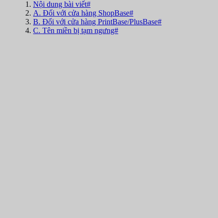
Nội dung bài viết#
A. Đối với cửa hàng ShopBase#
B. Đối với cửa hàng PrintBase/PlusBase#
C. Tên miền bị tạm ngưng#