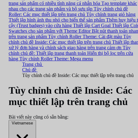
trang sản phẩm có nhiều tính năng cá nhân hóa
Tạo template khác
nhau cho các trang sản phẩm và bộ sưu tập
Tùy chỉnh chủ đề
Roller: Các mục thiết lập trên trang chủ
Tùy chỉnh trang giỏ hàng
Thiết lập hình ảnh thu nhỏ cho biến thể sản phẩm
Thêm huy hiệu t
cậy (Trust badges) vào cửa hàng
Thiết lập Cart Goal
Thiết lập Col
Swatches cho sản phẩm với Theme Editor
Bật nút thanh toán nha
trên trang sản phẩm
Tùy chỉnh Roller Theme: Cài đặt màu
Tùy
chỉnh chủ đề Inside: Các mục thiết lập trên trang chủ
Thiết lập tha
xử lý đơn hàng và chính sách giao hàng trên trang cảm ơn
Tùy
chỉnh chủ đề: Thiết lập trang thanh toán
Hiển thị bộ lọc trên cửa
hàng
Tùy chỉnh Roller Theme: Mega menu
Trang chủ
Chủ đề
Tùy chỉnh chủ đề Inside: Các mục thiết lập trên trang chủ
Tùy chỉnh chủ đề Inside: Các
mục thiết lập trên trang chủ
Bài viết này cũng có sẵn bằng:
Vietnamese