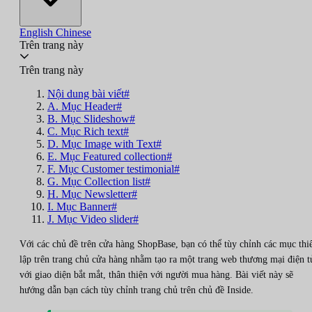
English
Chinese
Trên trang này
Trên trang này
Nội dung bài viết#
A. Mục Header#
B. Mục Slideshow#
C. Mục Rich text#
D. Mục Image with Text#
E. Mục Featured collection#
F. Mục Customer testimonial#
G. Mục Collection list#
H. Mục Newsletter#
I. Mục Banner#
J. Mục Video slider#
Với các chủ đề trên cửa hàng ShopBase, bạn có thể tùy chỉnh các mục thi
lập trên trang chủ cửa hàng nhằm tạo ra một trang web thương mại điện t
với giao diện bắt mắt, thân thiện với người mua hàng. Bài viết này sẽ
hướng dẫn bạn cách tùy chỉnh trang chủ trên chủ đề Inside.