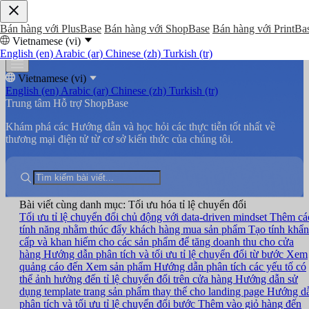
Bán hàng với PlusBase
Bán hàng với ShopBase
Bán hàng với PrintBa
Vietnamese (vi)
English (en)
Arabic (ar)
Chinese (zh)
Turkish (tr)
Vietnamese (vi)
English (en)
Arabic (ar)
Chinese (zh)
Turkish (tr)
Trung tâm Hỗ trợ ShopBase
Khám phá các Hướng dẫn và học hỏi các thực tiễn tốt nhất về
thương mại điện tử từ cơ sở kiến thức của chúng tôi.
Bài viết cùng danh mục: Tối ưu hóa tỉ lệ chuyển đổi
Tối ưu tỉ lệ chuyển đổi chủ động với data-driven mindset
Thêm cá
tính năng nhằm thúc đẩy khách hàng mua sản phẩm
Tạo tính khẩn
cấp và khan hiếm cho các sản phẩm để tăng doanh thu cho cửa
hàng
Hướng dẫn phân tích và tối ưu tỉ lệ chuyển đổi từ bước Xem
quảng cáo đến Xem sản phẩm
Hướng dẫn phân tích các yếu tố có
thể ảnh hưởng đến tỉ lệ chuyển đổi trên cửa hàng
Hướng dẫn sử
dụng template trang sản phẩm thay thế cho landing page
Hướng d
phân tích và tối ưu tỉ lệ chuyển đổi bước Thêm vào giỏ hàng đến