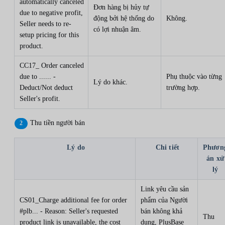
automatically canceled
Đơn hàng bị hủy tự
due to negative profit,
động bởi hệ thống do
Không.
Seller needs to re-
có lợi nhuận âm.
setup pricing for this
product.
CC17_ Order canceled
due to ...... -
Phụ thuộc vào từng
Lý do khác.
Deduct/Not deduct
trường hợp.
Seller's profit.
Thu tiền người bán
Lý do
Chi tiết
Phươn
án xử
lý
Link yêu cầu sản
CS01_Charge additional fee for order
phẩm của Người
#plb... - Reason: Seller's requested
bán không khả
Thu
product link is unavailable, the cost
dụng, PlusBase