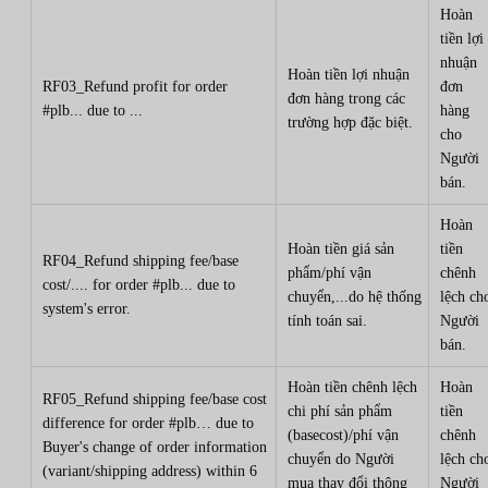
Hoàn
tiền lợi
nhuận
Hoàn tiền lợi nhuận
RF03_Refund profit for order
đơn
đơn hàng trong các
#plb... due to ...
hàng
trường hợp đặc biệt.
cho
Người
bán.
Hoàn
Hoàn tiền giá sản
tiền
RF04_Refund shipping fee/base
phẩm/phí vận
chênh
cost/.... for order #plb... due to
chuyển,...do hệ thống
lệch ch
system's error.
tính toán sai.
Người
bán.
Hoàn tiền chênh lệch
Hoàn
RF05_Refund shipping fee/base cost
chi phí sản phẩm
tiền
difference for order #plb… due to
(basecost)/phí vận
chênh
Buyer's change of order information
chuyển do Người
lệch ch
(variant/shipping address) within 6
mua thay đổi thông
Người