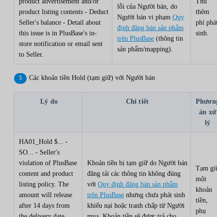
product advertisement and/or
Thu
lỗi của Người bán, do
product listing contents - Deduct
thêm
Người bán vi phạm
Quy
Seller's balance - Detail about
phí phá
định đăng bán sản phẩm
this issue is in PlusBase's in-
sinh.
trên PlusBase
(thông tin
store notification or email sent
sản phẩm/mapping).
to Seller.
Các khoản tiền Hold (tạm giữ) với Người bán
Lý do
Chi tiết
Phươn
án xử
lý
HA01_Hold $... -
SO... - Seller's
violation of PlusBase
Khoản tiền bị tạm giữ do Người bán
Tạm gi
content and product
đăng tải các thông tin không đúng
một
listing policy. The
với
Quy định đăng bán sản phẩm
khoản
amount will release
trên PlusBase
nhưng chưa phát sinh
tiền,
after 14 days from
khiếu nại hoặc tranh chấp từ Người
phụ
the delivery date
mua. Khoản tiền sẽ được trả cho