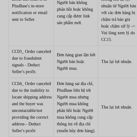
Người bán không
PlusBase's in-store
nhuận từ Người bán
phản hồi hoặc không
notification or email
với các đơn hàng bị
cung cấp được link
sent to Seller.
chậm trả báo giá
sản phẩm mới.
hoặc chậm xử lý ->
Vui lòng xem lý do
CC15.
CC03_ Order canceled
Đơn hàng gian lận bởi
due to fraudulent
Người bán hoặc
Thu lại lợi nhuận.
signals - Deduct
Người mua.
Seller's profit.
CC04_ Order canceled
Đơn hàng sai địa chỉ,
due to the inability to
PlusBase liên hệ tới
locate shipping address
Người mua nhưng
and the buyer was
Người mua không
Thu lại lợi nhuận.
uncontactable/not
phản hồi hoặc Người
providing the correct
mua không cung cấp
address - Deduct
thông tin về địa chỉ
Seller's profit
(muốn hủy đơn hàng).