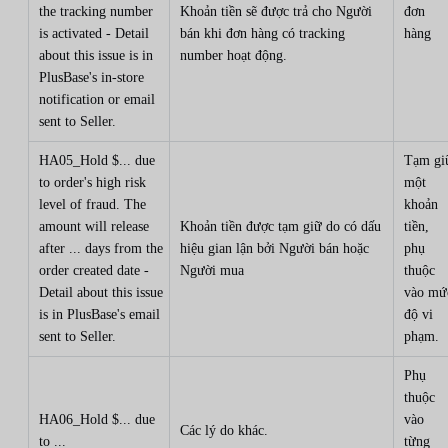
the tracking number
Khoản tiền sẽ được trả cho Người
đơn
is activated - Detail
bán khi đơn hàng có tracking
hàng
about this issue is in
number hoạt động.
PlusBase's in-store
notification or email
sent to Seller.
HA05_Hold $... due
Tạm gi
to order's high risk
một
level of fraud. The
khoản
amount will release
Khoản tiền được tạm giữ do có dấu
tiền,
after ... days from the
hiệu gian lận bởi Người bán hoặc
phụ
order created date -
Người mua
thuộc
Detail about this issue
vào mứ
is in PlusBase's email
độ vi
sent to Seller.
phạm.
Phụ
thuộc
HA06_Hold $... due
vào
Các lý do khác.
to ...
từng