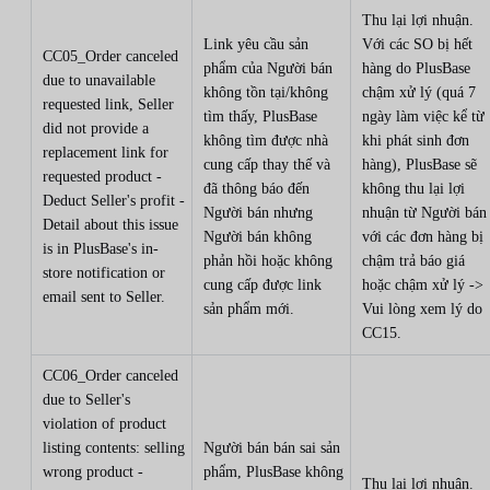
Thu lại lợi nhuận.
Link yêu cầu sản
Với các SO bị hết
CC05_Order canceled
phẩm của Người bán
hàng do PlusBase
due to unavailable
không tồn tại/không
chậm xử lý (quá 7
requested link, Seller
tìm thấy, PlusBase
ngày làm việc kể từ
did not provide a
không tìm được nhà
khi phát sinh đơn
replacement link for
cung cấp thay thế và
hàng), PlusBase sẽ
requested product -
đã thông báo đến
không thu lại lợi
Deduct Seller's profit -
Người bán nhưng
nhuận từ Người bán
Detail about this issue
Người bán không
với các đơn hàng bị
is in PlusBase's in-
phản hồi hoặc không
chậm trả báo giá
store notification or
cung cấp được link
hoặc chậm xử lý ->
email sent to Seller.
sản phẩm mới.
Vui lòng xem lý do
CC15.
CC06_Order canceled
due to Seller's
violation of product
listing contents: selling
Người bán bán sai sản
wrong product -
phẩm, PlusBase không
Thu lại lợi nhuận.