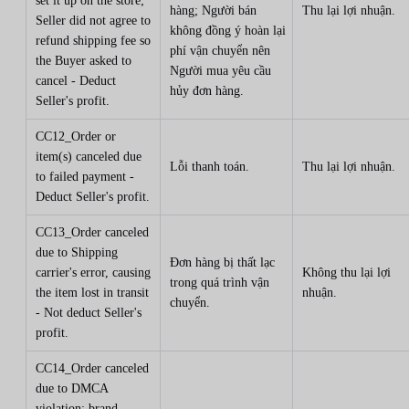
set it up on the store;
hàng; Người bán
Thu lại lợi nhuận.
Seller did not agree to
không đồng ý hoàn lại
refund shipping fee so
phí vận chuyển nên
the Buyer asked to
Người mua yêu cầu
cancel - Deduct
hủy đơn hàng.
Seller's profit.
CC12_Order or
item(s) canceled due
Lỗi thanh toán.
Thu lại lợi nhuận.
to failed payment -
Deduct Seller's profit.
CC13_Order canceled
due to Shipping
Đơn hàng bị thất lạc
carrier's error, causing
Không thu lại lợi
trong quá trình vận
the item lost in transit
nhuận.
chuyển.
- Not deduct Seller's
profit.
CC14_Order canceled
due to DMCA
violation: brand .... -