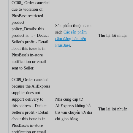
CC08_ Order canceled
due to violation of
PlusBase restricted
product
Sản phẩm thuộc danh
policy_Details: this
sách
Các sản phẩm
product is.... - Deduct
Thu lại lợi nhuận.
cấm đăng bán trên
Seller's profit - Detail
PlusBase
.
about this issue is in
PlusBase's in-store
notification or email
sent to Seller.
CC09_Order canceled
because the AliExpress
supplier does not
support delivery to
Nhà cung cấp từ
this address - Deduct
AliExpress không hỗ
Thu lại lợi nhuận.
Seller's profit - Detail
trợ vận chuyển tới địa
about this issue is in
chỉ giao hàng.
PlusBase's in-store
notification or email