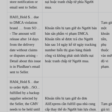
store notification or
nại hoặc tranh chấp từ phía Người
email sent to Seller.
mua.
HA03_Hold $... due
to DMCA violation:
Tạm gi
brand .... from SO ...
Khoản tiền bị tạm giữ do Người bán
một
- The amount will
bán sản phẩm vi phạm DMCA.
khoản
release after 14 days
Khoản tiền sẽ được trả cho Người
tiền,
from the delivery
bán sau 14 ngày kể từ ngày tracking
phụ
date without claims
number hiển thị giao hàng thành
thuộc
or disputes arising -
công và không phát sinh khiếu nại
vào mứ
Detail about this issue
hoặc tranh chấp từ Người mua.
độ vi
is in PlusBase's email
phạm.
sent to Seller.
HA04_Hold $... due
to order #plb.../SO...
fulfilled by a backup
supplier selected by
Khoản tiền bị tạm giữ do đơn
the Seller, the GMV
AliExpress cần fulfill qua nhà cung
Tạm gi
needs to be held until
cấp thay thế do Người bán lựa chọn.
giá trị