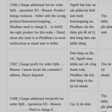
CS06_Charge additional fee for order
Người bán bán sai
#plb.../quotation SO - Reason: Product
sản phẩm/sai hình
listing violation - Seller sells the wrong
ảnh minh
Thu
product/illustration/mapping,... -
họa/mapping sai,
thêm
PlusBase need to charge $... to fulfill
PlusBase cần thu
phí phá
the right product for this order - Detail
thêm phí để xử lý
sinh.
about this issue is in PlusBase's in-store
đơn hàng theo sản
notification or email sent to Seller.
phẩm đúng.
Đơn hàng sai địa
chỉ, Người mua
CS07_Charge profit for order #plb... -
khiếu nại với cổng
Thu lại
Reason: Cannot locate the customer's
thanh toán,
lợi
address, Buyer disputed.
PlusBase cần hủy
nhuận.
đơn hàng và thu
lại lợi nhuận.
Thu
CS08_Charge additional fee/profit for
thêm
order #plb.../quotation SO - Reason:
Các lý do khác.
phí phá
.................- Need to charge $... .