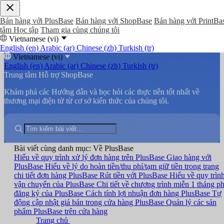
Bán hàng với PlusBase
Bán hàng với ShopBase
Bán hàng với PrintBa
tâm Học tập
Tham gia cùng chúng tôi
Vietnamese (vi)
English (en)
Arabic (ar)
Chinese (zh)
Turkish (tr)
Vietnamese (vi)
English (en)
Arabic (ar)
Chinese (zh)
Turkish (tr)
Trung tâm Hỗ trợ ShopBase
Khám phá các Hướng dẫn và học hỏi các thực tiễn tốt nhất về
thương mại điện tử từ cơ sở kiến thức của chúng tôi.
Bài viết cùng danh mục: Về PlusBase
Hiểu về quy trình xử lý đơn hàng trên PlusBase
Giao hàng với
PlusBase
Hiểu về lý do hoàn tiền/thu phí/tạm giữ tiền trong trang
chi tiết đơn hàng PlusBase
Rút tiền với PlusBase
Hiểu về quy trìn
vận chuyển của PlusBase
Chi tiết về chương trình miễn 1 tháng ph
đăng ký của PlusBase
Cách tính lợi nhuận đơn hàng PlusBase
Tự
động cập nhật giá bán trong cửa hàng PlusBase
Quản lý các sản
phẩm PlusBase trên cửa hàng
Trang chủ