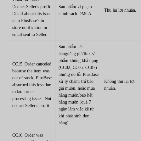
Deduct Seller's profit -
Sản phẩm vi phạm
Thu lại lợi nhuận.
Detail about this issue
chính sách DMCA.
is in PlusBase's in-
store notification or
email sent to Seller.
Sản phẩm hết
hàng/tăng giá/link sản
phẩm không khả dụng
CC15_Order canceled
(CC02, CC05, CC07)
because the item was
nhưng do lỗi PlusBase
out of stock, PlusBase
xử lý chậm: trả báo
Không thu lại lợi
absorbed this loss due
giá muộn, hoặc mua
nhuận.
to late order
hàng muộn/báo hết
processing issue - Not
hàng muộn (quá 7
deduct Seller's profit.
ngày làm việc kể từ
khi phát sinh đơn
hàng).
CC16_Order was