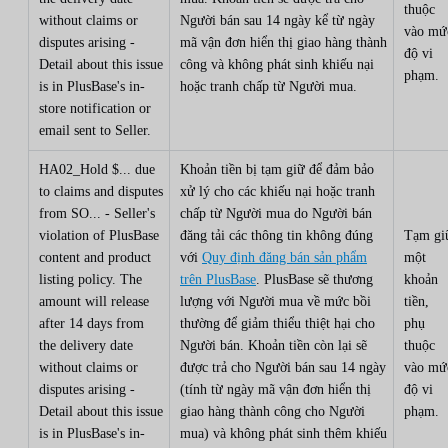
thuộc
without claims or
Người bán sau 14 ngày kể từ ngày
vào mứ
disputes arising -
mã vận đơn hiển thị giao hàng thành
độ vi
Detail about this issue
công và không phát sinh khiếu nại
phạm.
is in PlusBase's in-
hoặc tranh chấp từ Người mua.
store notification or
email sent to Seller.
HA02_Hold $... due
Khoản tiền bị tạm giữ để đảm bảo
to claims and disputes
xử lý cho các khiếu nại hoặc tranh
from SO... - Seller's
chấp từ Người mua do Người bán
violation of PlusBase
đăng tải các thông tin không đúng
Tạm gi
content and product
với
Quy định đăng bán sản phẩm
một
listing policy. The
trên PlusBase
. PlusBase sẽ thương
khoản
amount will release
lượng với Người mua về mức bồi
tiền,
after 14 days from
thường để giảm thiểu thiệt hại cho
phụ
the delivery date
Người bán. Khoản tiền còn lại sẽ
thuộc
without claims or
được trả cho Người bán sau 14 ngày
vào mứ
disputes arising -
(tính từ ngày mã vận đơn hiển thị
độ vi
Detail about this issue
giao hàng thành công cho Người
phạm.
is in PlusBase's in-
mua) và không phát sinh thêm khiếu