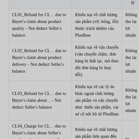
lý
CL01_Refund for CL... due to
Khiếu nại về chất lượng
Không
Buyer's claim about product
sản phẩm (vỡ, hỏng, lỗi)
thu lại
quality - Not deduct Seller's
thuộc trách nhiệm của
lợi
balance.
PlusBase.
nhuận.
Khiếu nại về vận chuyển
CL02_Refund for CL... due to
Không
(vận chuyển chậm, đơn
Buyer's claim about product
thu lại
hàng bị thất lạc, mã theo
delivery - Not deduct Seller's
lợi
dõi đơn hàng bị thay
balance.
nhuận.
đổi).
Khiếu nại về các lý do
Không
CL03_Refund for CL... due to
khác ngoài chất lượng
thu lại
Buyer's claim about... - Not
sản phẩm và vận chuyển
lợi
deduct Seller's balance.
như: thiếu sản phẩm, các
nhuận.
sự cố nội bộ từ PlusBase.
CL04_Charge for CL... due to
Khiếu nại về chất lượng
Buyer's claim about Seller's
sản phẩm liên quan đến