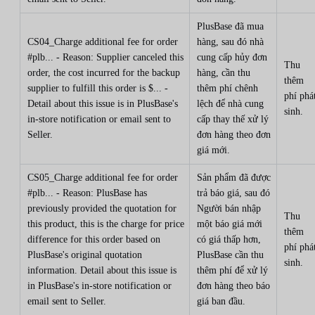
PlusBase đã mua
CS04_Charge additional fee for order
hàng, sau đó nhà
#plb... - Reason: Supplier canceled this
cung cấp hủy đơn
Thu
order, the cost incurred for the backup
hàng, cần thu
thêm
supplier to fulfill this order is $... -
thêm phí chênh
phí phá
Detail about this issue is in PlusBase's
lệch để nhà cung
sinh.
in-store notification or email sent to
cấp thay thế xử lý
Seller.
đơn hàng theo đơn
giá mới.
CS05_Charge additional fee for order
Sản phẩm đã được
#plb... - Reason: PlusBase has
trả báo giá, sau đó
previously provided the quotation for
Người bán nhập
Thu
this product, this is the charge for price
một báo giá mới
thêm
difference for this order based on
có giá thấp hơn,
phí phá
PlusBase's original quotation
PlusBase cần thu
sinh.
information. Detail about this issue is
thêm phí để xử lý
in PlusBase's in-store notification or
đơn hàng theo báo
email sent to Seller.
giá ban đầu.