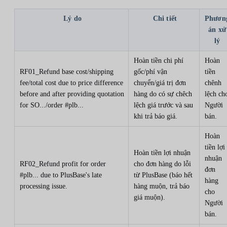
Lý do
Chi tiết
Phươn
án xử
lý
Hoàn tiền chi phí
Hoàn
RF01_Refund base cost/shipping
gốc/phí vận
tiền
fee/total cost due to price difference
chuyển/giá trị đơn
chênh
before and after providing quotation
hàng do có sự chêch
lệch ch
for SO.../order #plb...
lệch giá trước và sau
Người
khi trả báo giá.
bán.
Hoàn
tiền lợi
Hoàn tiền lợi nhuận
nhuận
RF02_Refund profit for order
cho đơn hàng do lỗi
đơn
#plb... due to PlusBase's late
từ PlusBase (báo hết
hàng
processing issue.
hàng muộn, trả báo
cho
giá muộn).
Người
bán.