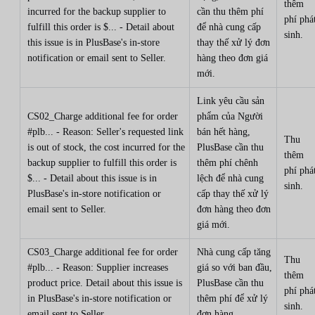
thêm
incurred for the backup supplier to
cần thu thêm phí
phí phá
fulfill this order is $... - Detail about
để nhà cung cấp
sinh.
this issue is in PlusBase's in-store
thay thế xử lý đơn
notification or email sent to Seller.
hàng theo đơn giá
mới.
Link yêu cầu sản
CS02_Charge additional fee for order
phẩm của Người
#plb... - Reason: Seller's requested link
bán hết hàng,
Thu
is out of stock, the cost incurred for the
PlusBase cần thu
thêm
backup supplier to fulfill this order is
thêm phí chênh
phí phá
$... - Detail about this issue is in
lệch để nhà cung
sinh.
PlusBase's in-store notification or
cấp thay thế xử lý
email sent to Seller.
đơn hàng theo đơn
giá mới.
CS03_Charge additional fee for order
Nhà cung cấp tăng
Thu
#plb... - Reason: Supplier increases
giá so với ban đầu,
thêm
product price. Detail about this issue is
PlusBase cần thu
phí phá
in PlusBase's in-store notification or
thêm phí để xử lý
sinh.
email sent to Seller.
đơn hàng.