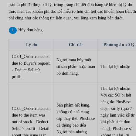
trả/thu phí đã được xử lý, trong trang chi tiết đơn hàng sẽ hiển thị lý do
thực hiện các khoản phí đó. Để hiểu rõ hơn chi tiết các khoản hoàn tiền/t
phí cũng như các thông tin liên quan, vui lòng xem bảng bên dưới.
Hủy đơn hàng
Lý do
Chi tiết
Phương án xử lý
CC01_Order canceled
Người mua hủy một
due to Buyer's request
số sản phẩm hoặc toàn
Thu lại lợi nhuận.
- Deduct Seller's
bộ đơn hàng.
profit.
Thu lại lợi nhuận.
Với các SO bị hết
hàng do PlusBase
Sản phẩm hết hàng,
CC02_Order canceled
chậm xử lý (quá 7
không có nhà cung
due to the item was
ngày làm việc kể từ
cấp thay thế. PlusBase
out of stock - Deduct
khi phát sinh đơn
đã thông báo đến
Seller's profit - Detail
hàng), PlusBase sẽ
Người bán nhưng
about this issue is in
không thu lại lợi