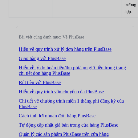
trường
hợp.
Bài viết cùng danh mục: Về PlusBase
Hiểu về quy trình xử lý đơn hàng trên PlusBase
Giao hàng với PlusBase
Hiểu về lý do hoàn tiền/thu phí/tạm giữ tiền trong trang
chi tiết đơn hàng PlusBase
Rút tiền với PlusBase
Hiểu về quy trình vận chuyển của PlusBase
Chi tiết về chương trình miễn 1 tháng phí đăng ký của
PlusBase
Cách tính lợi nhuận đơn hàng PlusBase
Tự động cập nhật giá bán trong cửa hàng PlusBase
Quản lý các sản phẩm PlusBase trên cửa hàng