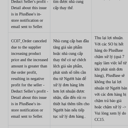
Deduct Seller's profit -
tìm được nhà cung
Detail about this issue
cấp thay thế.
is in PlusBase's in-
store notification or
email sent to Seller.
Thu lại lợi nhuận.
CC07_Order canceled
Nhà cung cấp ban đầu
Với các SO bị hết
due to the supplier
tăng giá sản phẩm
hàng do PlusBase
increasing product
hoặc nhà cung cấp
chậm xử lý (quá 7
price and the increased
thay thế có sự chêch
ngày làm việc kể từ
amount is greater than
lệch giá sản phẩm,
khi phát sinh đơn
the order profit,
phát sinh số tiền cần
hàng), PlusBase sẽ
resulting in negative
thu từ Người bán để
không thu lại lợi
profit for the seller -
xử lý đơn hàng lớn
nhuận từ Người bán
Deduct Seller's profit -
hơn lợi nhuận được
với các đơn hàng bị
Detail about this issue
nhận, dẫn đến rủi ro
chậm trả báo giá
is in PlusBase's in-
thiệt hại thêm tiền cho
hoặc chậm xử lý ->
store notification or
Người bán nếu tiếp
Vui lòng xem lý do
email sent to Seller.
tục xử lý đơn hàng..
CC15.