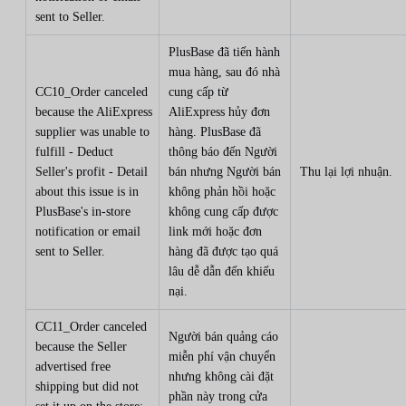
sent to Seller.
PlusBase đã tiến hành
mua hàng, sau đó nhà
CC10_Order canceled
cung cấp từ
because the AliExpress
AliExpress hủy đơn
supplier was unable to
hàng. PlusBase đã
fulfill - Deduct
thông báo đến Người
Seller's profit - Detail
bán nhưng Người bán
Thu lại lợi nhuận.
about this issue is in
không phản hồi hoặc
PlusBase's in-store
không cung cấp được
notification or email
link mới hoặc đơn
sent to Seller.
hàng đã được tạo quá
lâu dễ dẫn đến khiếu
nại.
CC11_Order canceled
Người bán quảng cáo
because the Seller
miễn phí vận chuyển
advertised free
nhưng không cài đặt
shipping but did not
phần này trong cửa