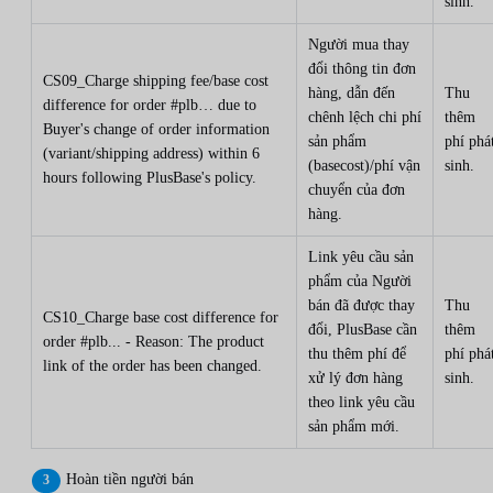
sinh.
Người mua thay
đổi thông tin đơn
CS09_Charge shipping fee/base cost
hàng, dẫn đến
Thu
difference for order #plb… due to
chênh lệch chi phí
thêm
Buyer's change of order information
sản phẩm
phí phá
(variant/shipping address) within 6
(basecost)/phí vận
sinh.
hours following PlusBase's policy.
chuyển của đơn
hàng.
Link yêu cầu sản
phẩm của Người
bán đã được thay
Thu
CS10_Charge base cost difference for
đổi, PlusBase cần
thêm
order #plb... - Reason: The product
thu thêm phí để
phí phá
link of the order has been changed.
xử lý đơn hàng
sinh.
theo link yêu cầu
sản phẩm mới.
Hoàn tiền người bán