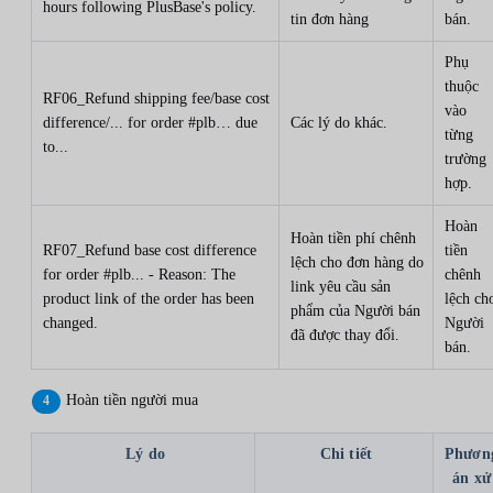
hours following PlusBase's policy.
tin đơn hàng
bán.
Phụ
thuộc
RF06_Refund shipping fee/base cost
vào
difference/... for order #plb… due
Các lý do khác.
từng
to...
trường
hợp.
Hoàn
Hoàn tiền phí chênh
RF07_Refund base cost difference
tiền
lệch cho đơn hàng do
for order #plb... - Reason: The
chênh
link yêu cầu sản
product link of the order has been
lệch ch
phẩm của Người bán
changed.
Người
đã được thay đổi.
bán.
Hoàn tiền người mua
Lý do
Chi tiết
Phươn
án xử