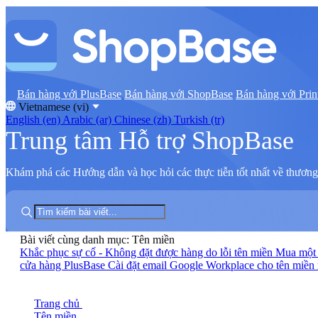
Bán hàng với PlusBase
Bán hàng với ShopBase
Bán hàng với Prin
Vietnamese (vi)
English (en)
Arabic (ar)
Chinese (zh)
Turkish (tr)
Trung tâm Hỗ trợ ShopBase
Khám phá các Hướng dẫn và học hỏi các thực tiễn tốt nhất về thương 
Bài viết cùng danh mục: Tên miền
Khắc phục sự cố - Không đặt được hàng do lỗi tên miền
Mua một 
cửa hàng PlusBase
Cài đặt email Google Workplace cho tên miề
Trang chủ
Tên miền