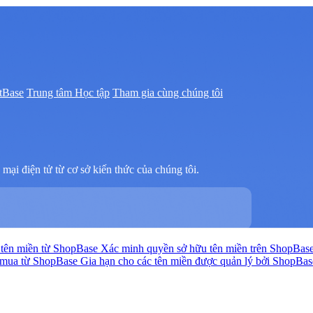
tBase
Trung tâm Học tập
Tham gia cùng chúng tôi
mại điện tử từ cơ sở kiến thức của chúng tôi.
tên miền từ ShopBase
Xác minh quyền sở hữu tên miền trên ShopBas
n mua từ ShopBase
Gia hạn cho các tên miền được quản lý bởi ShopBa