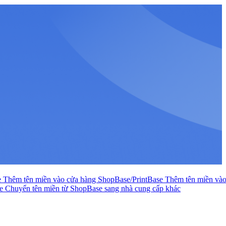
e
Thêm tên miền vào cửa hàng ShopBase/PrintBase
Thêm tên miền và
se
Chuyển tên miền từ ShopBase sang nhà cung cấp khác