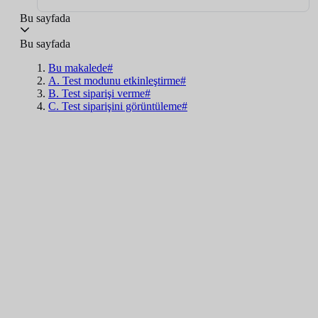
Bu sayfada
Bu sayfada
Bu makalede#
A. Test modunu etkinleştirme#
B. Test siparişi verme#
C. Test siparişini görüntüleme#