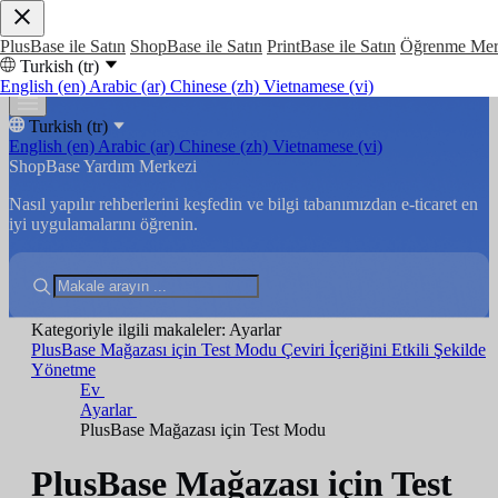
PlusBase ile Satın
ShopBase ile Satın
PrintBase ile Satın
Öğrenme Mer
Turkish (tr)
English (en)
Arabic (ar)
Chinese (zh)
Vietnamese (vi)
Turkish (tr)
English (en)
Arabic (ar)
Chinese (zh)
Vietnamese (vi)
ShopBase Yardım Merkezi
Nasıl yapılır rehberlerini keşfedin ve bilgi tabanımızdan e-ticaret en
iyi uygulamalarını öğrenin.
Kategoriyle ilgili makaleler: Ayarlar
PlusBase Mağazası için Test Modu
Çeviri İçeriğini Etkili Şekilde
Yönetme
Ev
Ayarlar
PlusBase Mağazası için Test Modu
PlusBase Mağazası için Test