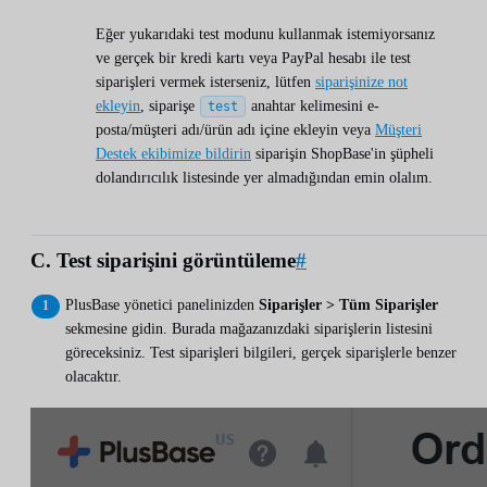
Eğer yukarıdaki test modunu kullanmak istemiyorsanız
ve gerçek bir kredi kartı veya PayPal hesabı ile test
siparişleri vermek isterseniz, lütfen
siparişinize not
ekleyin
, siparişe
anahtar kelimesini e-
test
posta/müşteri adı/ürün adı içine ekleyin veya
Müşteri
Destek ekibimize bildirin
siparişin ShopBase'in şüpheli
dolandırıcılık listesinde yer almadığından emin olalım.
C. Test siparişini görüntüleme
#
PlusBase yönetici panelinizden
Siparişler > Tüm Siparişler
sekmesine gidin. Burada mağazanızdaki siparişlerin listesini
göreceksiniz. Test siparişleri bilgileri, gerçek siparişlerle benzer
olacaktır.