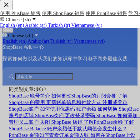
使用 PlusBase 销售
使用 ShopBase 销售
使用 PrintBase 销售
学习
Chinese (zh)
English (en)
Arabic (ar)
Turkish (tr)
Vietnamese (vi)
Chinese (zh)
English (en)
Arabic (ar)
Turkish (tr)
Vietnamese (vi)
ShopBase 帮助中心
探索如何做以及从我们的知识库中学习电子商务最佳实践。
同类别文章: 账户
ShopBase 账号简介
如何更改ShopBase的订阅套餐
了解
ShopBase 的费用
更新账单信息和付款方式
注册或登录
ShopBase账户
如何使用优惠码
账户余额
如何切换 ShopBase
账号的店铺
ShopBase如何更改登录密码
ShopBase 如何添加
管理员工账户
关闭 ShopBase 店铺
了解PrintBase余额
了解
ShopBase Balance
账户余额低于默认阈值会发生什么？
PrintBase 余额如何查看订单金额入账
如何在ShopBase上设