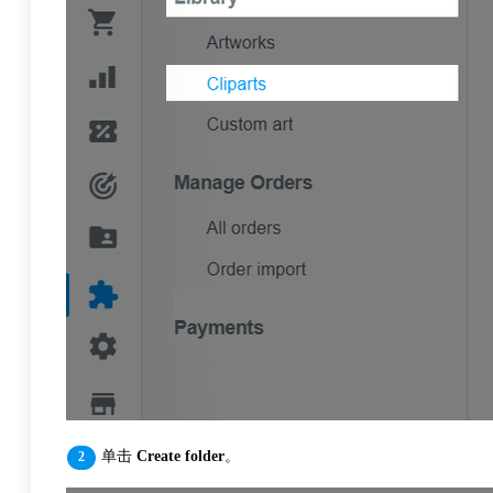
单击
Create folder
。