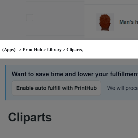
pps） > Print Hub > Library > Cliparts
。