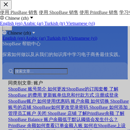
使用 PlusBase 销售
使用 ShopBase 销售
使用 PrintBase 销售
学习
Chinese (zh)
English (en)
Arabic (ar)
Turkish (tr)
Vietnamese (vi)
Chinese (zh)
English (en)
Arabic (ar)
Turkish (tr)
Vietnamese (vi)
ShopBase 帮助中心
探索如何做以及从我们的知识库中学习电子商务最佳实践。
同类别文章: 账户
ShopBase 账号简介
如何更改ShopBase的订阅套餐
了解
ShopBase 的费用
更新账单信息和付款方式
注册或登录
ShopBase账户
如何使用优惠码
账户余额
如何切换 ShopBase
账号的店铺
ShopBase如何更改登录密码
ShopBase 如何添加
管理员工账户
关闭 ShopBase 店铺
了解PrintBase余额
了解
ShopBase Balance
账户余额低于默认阈值会发生什么？
PrintBase 余额如何查看订单金额入账
如何在ShopBase上设