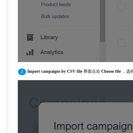
Import campaigns by CSV file
界面点击
Choose file
，选择