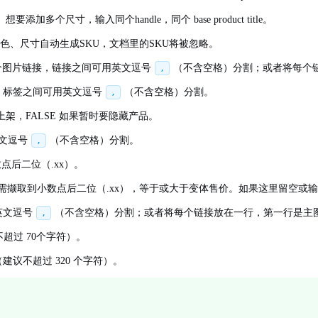
个尺寸，输入同个handle，同个 base product title。
色、尺寸自动生成SKU，文档里的SKU将被忽略。
个图片链接，链接之间可用英文逗号
（不含空格）分割；或者将每个
,
。标签之间可用英文逗号
（不含空格）分割。
,
上架，FALSE 如果暂时要隐藏产品。
英文逗号
（不含空格）分割。
,
后二位（.xx）。
需撷取到小数点后二位（.xx），等于或大于变体售价。如果这里留空或
英文逗号
（不含空格）分割；或者将每个链接放在一行，第一行是主
,
超过 70个字符）。
议不超过 320 个字符）。