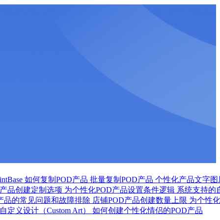
tBase
如何复制POD产品
批量复制POD产品
个性化产品文字图
D产品创建定制选项
为个性化POD产品设置条件逻辑
系统支持的
D产品的常见问题和故障排除
店铺POD产品创建数量上限
为个性
定义设计（Custom Art）
如何创建个性化情侣的POD产品