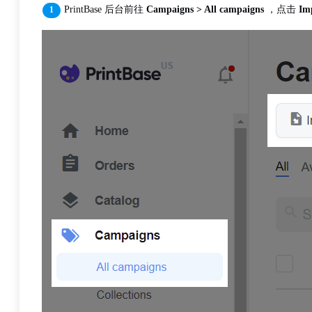
PrintBase 后台前往
Campaigns > All campaigns
，点击
Im