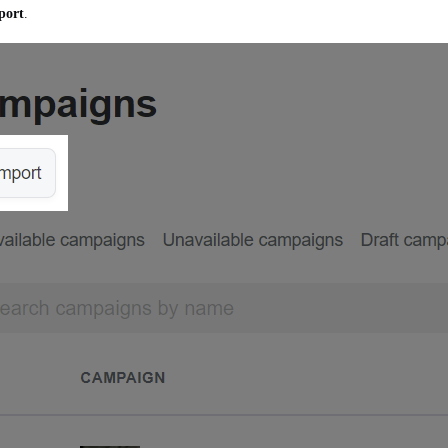
port
.