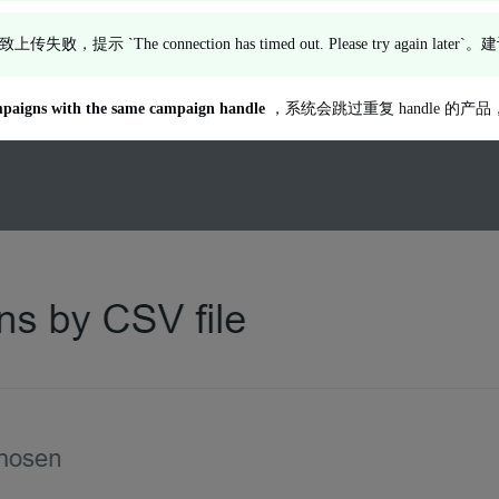
`The connection has timed out. Please try again
ampaigns with the same campaign handle
，系统会跳过重复 handle 的产