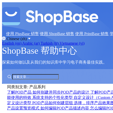
使用 PlusBase 销售
使用 ShopBase 销售
使用 PrintBase 销售
Chinese (zh)
English (en)
Arabic (ar)
Turkish (tr)
Vietnamese (vi)
ShopBase 帮助中心
探索如何做以及从我们的知识库中学习电子商务最佳实践。
同类别文章: 产品系列
了解POD产品
如何创建并同步POD产品的设计
了解POD产
能使用的特效
系统支持的个性化类型
自定义设计（Custom 
定义设计类型
POD产品如何创建层组
选择，排序产品效果
产品设置预览模式
如何编辑POD产品描述内容
怎么编辑P