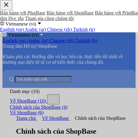
Bán hàng với PlusBase
Bán hàng với ShopBase
Bán hàng với PrintBa
tâm Học tập
Tham gia cùng chúng tôi
Vietnamese (vi)
English (en)
Arabic (ar)
Chinese (zh)
Turkish (tr)
Vietnamese (vi)
English (en)
Arabic (ar)
Chinese (zh)
Turkish (tr)
Trung tâm Hỗ trợ ShopBase
Khám phá các Hướng dẫn và học hỏi các thực tiễn tốt nhất về
thương mại điện tử từ cơ sở kiến thức của chúng tôi.
Danh mục
(10)
Về ShopBase
(10)
Chính sách của ShopBase
(4)
Về ShopBase
(6)
Trang chủ
Về ShopBase
Chính sách của ShopBase
Chính sách của ShopBase