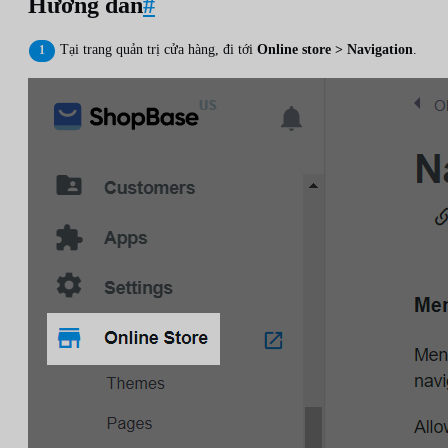
Hướng dẫn
#
Tại trang quản trị cửa hàng, đi tới
Online store > Navigation
.