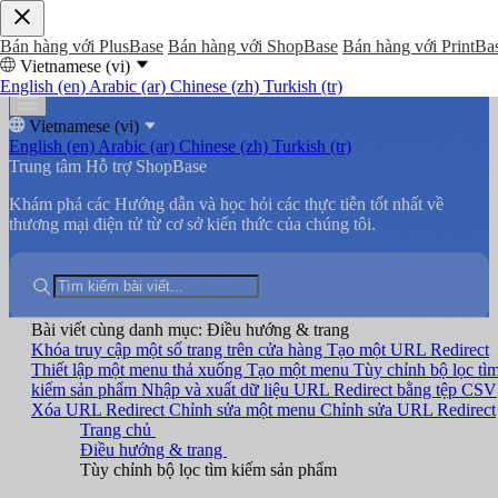
Bán hàng với PlusBase
Bán hàng với ShopBase
Bán hàng với PrintBa
Vietnamese (vi)
English (en)
Arabic (ar)
Chinese (zh)
Turkish (tr)
Vietnamese (vi)
English (en)
Arabic (ar)
Chinese (zh)
Turkish (tr)
Trung tâm Hỗ trợ ShopBase
Khám phá các Hướng dẫn và học hỏi các thực tiễn tốt nhất về
thương mại điện tử từ cơ sở kiến thức của chúng tôi.
Bài viết cùng danh mục: Điều hướng & trang
Khóa truy cập một số trang trên cửa hàng
Tạo một URL Redirect
Thiết lập một menu thả xuống
Tạo một menu
Tùy chỉnh bộ lọc tì
kiếm sản phẩm
Nhập và xuất dữ liệu URL Redirect bằng tệp CSV
Xóa URL Redirect
Chỉnh sửa một menu
Chỉnh sửa URL Redirect
Trang chủ
Điều hướng & trang
Tùy chỉnh bộ lọc tìm kiếm sản phẩm