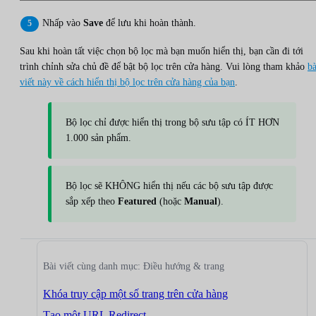
Nhấp vào
Save
để lưu khi hoàn thành.
Sau khi hoàn tất việc chọn bộ lọc mà bạn muốn hiển thị, bạn cần đi tới
trình chỉnh sửa chủ đề để bật bộ lọc trên cửa hàng. Vui lòng tham khảo
bà
viết này về cách hiển thị bộ lọc trên cửa hàng của bạn
.
Bộ lọc chỉ được hiển thị trong bộ sưu tập có ÍT HƠN
1.000 sản phẩm.
Bộ lọc sẽ KHÔNG hiển thị nếu các bộ sưu tập được
sắp xếp theo
Featured
(hoặc
Manual
).
Bài viết cùng danh mục: Điều hướng & trang
Khóa truy cập một số trang trên cửa hàng
Tạo một URL Redirect