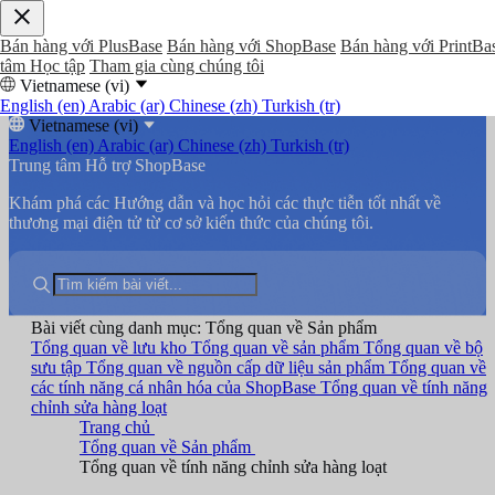
Bán hàng với PlusBase
Bán hàng với ShopBase
Bán hàng với PrintBa
tâm Học tập
Tham gia cùng chúng tôi
Vietnamese (vi)
English (en)
Arabic (ar)
Chinese (zh)
Turkish (tr)
Vietnamese (vi)
English (en)
Arabic (ar)
Chinese (zh)
Turkish (tr)
Trung tâm Hỗ trợ ShopBase
Khám phá các Hướng dẫn và học hỏi các thực tiễn tốt nhất về
thương mại điện tử từ cơ sở kiến thức của chúng tôi.
Bài viết cùng danh mục: Tổng quan về Sản phẩm
Tổng quan về lưu kho
Tổng quan về sản phẩm
Tổng quan về bộ
sưu tập
Tổng quan về nguồn cấp dữ liệu sản phẩm
Tổng quan về
các tính năng cá nhân hóa của ShopBase
Tổng quan về tính năng
chỉnh sửa hàng loạt
Trang chủ
Tổng quan về Sản phẩm
Tổng quan về tính năng chỉnh sửa hàng loạt