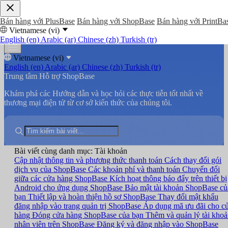
Bán hàng với PlusBase
Bán hàng với ShopBase
Bán hàng với PrintBa
Vietnamese (vi)
English (en)
Arabic (ar)
Chinese (zh)
Turkish (tr)
Vietnamese (vi)
English (en)
Arabic (ar)
Chinese (zh)
Turkish (tr)
Trung tâm Hỗ trợ ShopBase
Khám phá các Hướng dẫn và học hỏi các thực tiễn tốt nhất về
thương mại điện tử từ cơ sở kiến thức của chúng tôi.
Bài viết cùng danh mục: Tài khoản
Cập nhật thông tin và phương thức thanh toán
Cách thay đổi gói
dịch vụ của ShopBase
Các khoản phí và thanh toán
Chuyển đổi
giữa các cửa hàng ShopBase
Kích hoạt thông báo đẩy trên thiết bị
Android cho ứng dụng ShopBase
Bảo mật tài khoản ShopBase củ
bạn
Thiết lập và hoàn thiện hồ sơ ShopBase
Thay đổi mật khẩu
đăng nhập vào trang quản trị ShopBase
Áp dụng mã ưu đãi cho c
hàng
Đóng cửa hàng ShopBase của bạn
Thêm và quản lý tài kho
nhân viên trên ShopBase
Đăng ký và đăng nhập vào ShopBase