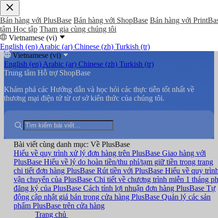
Bán hàng với PlusBase
Bán hàng với ShopBase
Bán hàng với PrintBa
tâm Học tập
Tham gia cùng chúng tôi
Vietnamese (vi)
English (en)
Arabic (ar)
Chinese (zh)
Turkish (tr)
Vietnamese (vi)
English (en)
Arabic (ar)
Chinese (zh)
Turkish (tr)
Trung tâm Hỗ trợ ShopBase
Khám phá các Hướng dẫn và học hỏi các thực tiễn tốt nhất về
thương mại điện tử từ cơ sở kiến thức của chúng tôi.
Bài viết cùng danh mục: Về PlusBase
Hiểu về quy trình xử lý đơn hàng trên PlusBase
Giao hàng với
PlusBase
Hiểu về lý do hoàn tiền/thu phí/tạm giữ tiền trong trang
chi tiết đơn hàng PlusBase
Rút tiền với PlusBase
Hiểu về quy trìn
vận chuyển của PlusBase
Chi tiết về chương trình miễn 1 tháng ph
đăng ký của PlusBase
Cách tính lợi nhuận đơn hàng PlusBase
Tự
động cập nhật giá bán trong cửa hàng PlusBase
Quản lý các sản
phẩm PlusBase trên cửa hàng
Trang chủ