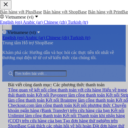
Bán hàng với PlusBase
Bán hàng với ShopBase
Bán hàng với PrintBa
Vietnamese (vi)
English (en)
Arabic (ar)
Chinese (zh)
Turkish (tr)
Vietnamese (vi)
English (en)
Arabic (ar)
Chinese (zh)
Turkish (tr)
Trung tâm Hỗ trợ ShopBase
Khám phá các Hướng dẫn và học hỏi các thực tiễn tốt nhất về
thương mại điện tử từ cơ sở kiến thức của chúng tôi.
Bài viết cùng danh mục: Các phương thức thanh toán
Tổng quan về kết nối cổng thanh toán với cửa hàng
Hiểu về trạng
thái thanh toán
Kết nối Payoneer làm cổng thanh toán
Kết nối Stri
làm cổng thanh toán
Kết nối Braintree làm cổng thanh toán
Kết nố
Checkout.com làm cổng thanh toán
Kết nối phương thức Chuyển
khoản ngân hàng (Bank Transfer) trên cửa hàng của bạn
Kết nối
Unlimint làm cổng thanh toán
Kết nối Thanh toán khi nhận hàng
(COD) trên cửa hàng của bạn
Tạo đơn hàng thử nghiệm trên
ShopBase
Giải thích các phản hồi về bồi hoàn
Đặt đơn hàng thử