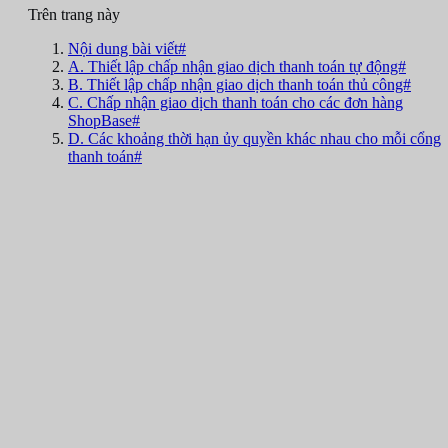
Trên trang này
Nội dung bài viết#
A. Thiết lập chấp nhận giao dịch thanh toán tự động#
B. Thiết lập chấp nhận giao dịch thanh toán thủ công#
C. Chấp nhận giao dịch thanh toán cho các đơn hàng
ShopBase#
D. Các khoảng thời hạn ủy quyền khác nhau cho mỗi cổng
thanh toán#