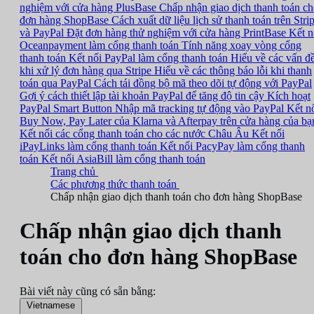
nghiệm với cửa hàng PlusBase
Chấp nhận giao dịch thanh toán c
đơn hàng ShopBase
Cách xuất dữ liệu lịch sử thanh toán trên Stri
và PayPal
Đặt đơn hàng thử nghiệm với cửa hàng PrintBase
Kết n
Oceanpayment làm cổng thanh toán
Tính năng xoay vòng cổng
thanh toán
Kết nối PayPal làm cổng thanh toán
Hiểu về các vấn đ
khi xử lý đơn hàng qua Stripe
Hiểu về các thông báo lỗi khi thanh
toán qua PayPal
Cách tái đồng bộ mã theo dõi tự động với PayPal
Gợi ý cách thiết lập tài khoản PayPal để tăng độ tin cậy
Kích hoạt
PayPal Smart Button
Nhập mã tracking tự động vào PayPal
Kết n
Buy Now, Pay Later của Klarna và Afterpay trên cửa hàng của bạ
Kết nối các cổng thanh toán cho các nước Châu Âu
Kết nối
iPayLinks làm cổng thanh toán
Kết nối PacyPay làm cổng thanh
toán
Kết nối AsiaBill làm cổng thanh toán
Trang chủ
Các phương thức thanh toán
Chấp nhận giao dịch thanh toán cho đơn hàng ShopBase
Chấp nhận giao dịch thanh
toán cho đơn hàng ShopBase
Bài viết này cũng có sẵn bằng:
Vietnamese