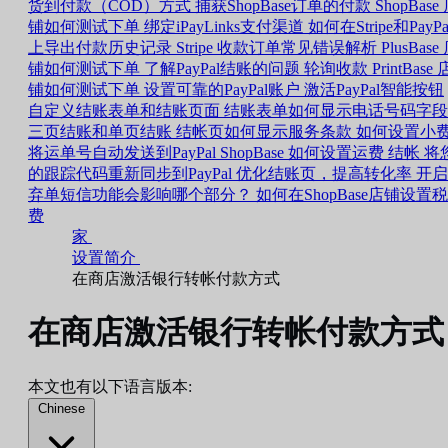
货到付款（COD）方式
捕获ShopBase订单的付款
ShopBase
铺如何测试下单
绑定iPayLinks支付渠道
如何在Stripe和PayPa
上导出付款历史记录
Stripe 收款订单常见错误解析
PlusBase
铺如何测试下单
了解PayPal结账的问题
轮询收款
PrintBase 
铺如何测试下单
设置可靠的PayPal账户
激活PayPal智能按钮
自定义结账表单和结账页面
结账表单如何显示电话号码字段
三页结账和单页结账
结帐页如何显示服务条款
如何设置小
将运单号自动发送到PayPal
ShopBase 如何设置运费
结帐
将
的跟踪代码重新同步到PayPal
优化结账页，提高转化率
开启
弃单短信功能会影响哪个部分？
如何在ShopBase店铺设置税
费
家
设置简介
在商店激活银行转帐付款方式
在商店激活银行转帐付款方式
本文也有以下语言版本:
Chinese