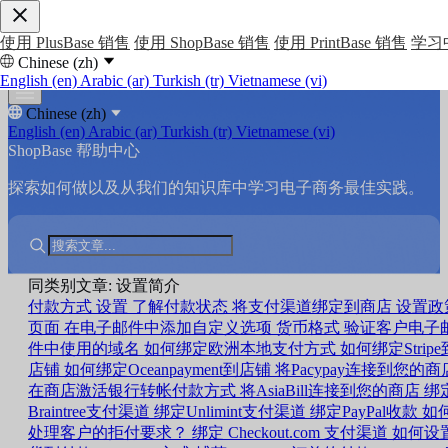
使用 PlusBase 销售
使用 ShopBase 销售
使用 PrintBase 销售
学习
Chinese (zh)
English (en)
Arabic (ar)
Turkish (tr)
Vietnamese (vi)
Chinese (zh)
English (en)
Arabic (ar)
Turkish (tr)
Vietnamese (vi)
ShopBase 帮助中心
探索如何做以及从我们的知识库中学习电子商务最佳实践。
同类别文章: 设置简介
付款方式
设置
了解付款状态
将支付渠道绑定到商店
设置政
页面
在电子邮件中添加自定义选项
货币格式
验证客户电子
件中使用的域名
如何绑定欧洲本地支付方式
如何绑定Stripe
店铺
如何绑定Oceanpayment到店铺
将Pacypay连接到您的商
在商店激活银行转帐付款方式
将AsiaBill连接到您的商店
绑
Braintree支付渠道
绑定Unlimint支付渠道
绑定PayPal收款
如
处理客户的拒付要求？
绑定 Checkout.com 支付渠道
如何设