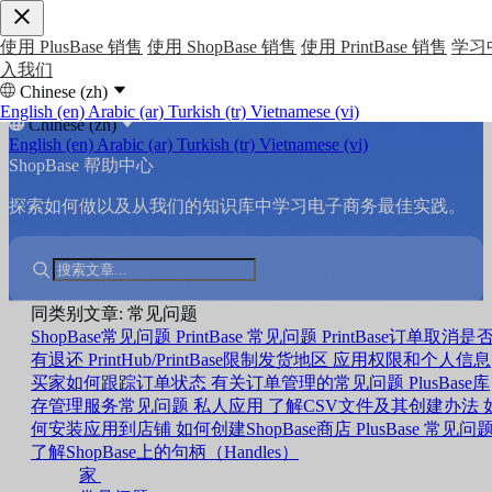
使用 PlusBase 销售
使用 ShopBase 销售
使用 PrintBase 销售
学习
入我们
Chinese (zh)
English (en)
Arabic (ar)
Turkish (tr)
Vietnamese (vi)
Chinese (zh)
English (en)
Arabic (ar)
Turkish (tr)
Vietnamese (vi)
ShopBase 帮助中心
探索如何做以及从我们的知识库中学习电子商务最佳实践。
同类别文章: 常见问题
ShopBase常见问题
PrintBase 常见问题
PrintBase订单取消是
有退还
PrintHub/PrintBase限制发货地区
应用权限和个人信息
买家如何跟踪订单状态
有关订单管理的常见问题
PlusBase库
存管理服务常见问题
私人应用
了解CSV文件及其创建办法
何安装应用到店铺
如何创建ShopBase商店
PlusBase 常见问
了解ShopBase上的句柄（Handles）
家