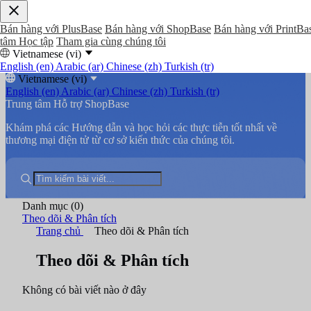
Bán hàng với PlusBase
Bán hàng với ShopBase
Bán hàng với PrintBa
tâm Học tập
Tham gia cùng chúng tôi
Vietnamese (vi)
English (en)
Arabic (ar)
Chinese (zh)
Turkish (tr)
Vietnamese (vi)
English (en)
Arabic (ar)
Chinese (zh)
Turkish (tr)
Trung tâm Hỗ trợ ShopBase
Khám phá các Hướng dẫn và học hỏi các thực tiễn tốt nhất về
thương mại điện tử từ cơ sở kiến thức của chúng tôi.
Danh mục
(0)
Theo dõi & Phân tích
Trang chủ
Theo dõi & Phân tích
Theo dõi & Phân tích
Không có bài viết nào ở đây