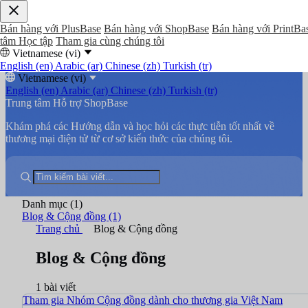
Bán hàng với PlusBase
Bán hàng với ShopBase
Bán hàng với PrintBa
tâm Học tập
Tham gia cùng chúng tôi
Vietnamese (vi)
English (en)
Arabic (ar)
Chinese (zh)
Turkish (tr)
Vietnamese (vi)
English (en)
Arabic (ar)
Chinese (zh)
Turkish (tr)
Trung tâm Hỗ trợ ShopBase
Khám phá các Hướng dẫn và học hỏi các thực tiễn tốt nhất về
thương mại điện tử từ cơ sở kiến thức của chúng tôi.
Danh mục
(1)
Blog & Cộng đồng
(1)
Trang chủ
Blog & Cộng đồng
Blog & Cộng đồng
1 bài viết
Tham gia Nhóm Cộng đồng dành cho thương gia Việt Nam