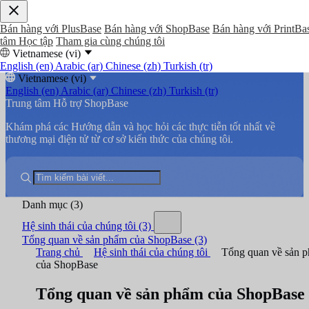
Bán hàng với PlusBase
Bán hàng với ShopBase
Bán hàng với PrintBa
tâm Học tập
Tham gia cùng chúng tôi
Vietnamese (vi)
English (en)
Arabic (ar)
Chinese (zh)
Turkish (tr)
Vietnamese (vi)
English (en)
Arabic (ar)
Chinese (zh)
Turkish (tr)
Trung tâm Hỗ trợ ShopBase
Khám phá các Hướng dẫn và học hỏi các thực tiễn tốt nhất về
thương mại điện tử từ cơ sở kiến thức của chúng tôi.
Danh mục
(3)
Hệ sinh thái của chúng tôi
(3)
Tổng quan về sản phẩm của ShopBase
(3)
Trang chủ
Hệ sinh thái của chúng tôi
Tổng quan về sản 
của ShopBase
Tổng quan về sản phẩm của ShopBase