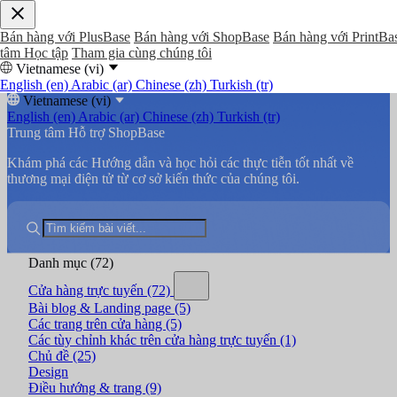
Bán hàng với PlusBase
Bán hàng với ShopBase
Bán hàng với PrintBa
tâm Học tập
Tham gia cùng chúng tôi
Vietnamese (vi)
English (en)
Arabic (ar)
Chinese (zh)
Turkish (tr)
Vietnamese (vi)
English (en)
Arabic (ar)
Chinese (zh)
Turkish (tr)
Trung tâm Hỗ trợ ShopBase
Khám phá các Hướng dẫn và học hỏi các thực tiễn tốt nhất về
thương mại điện tử từ cơ sở kiến thức của chúng tôi.
Danh mục
(72)
Cửa hàng trực tuyến
(72)
Bài blog & Landing page
(5)
Các trang trên cửa hàng
(5)
Các tùy chỉnh khác trên cửa hàng trực tuyến
(1)
Chủ đề
(25)
Design
Điều hướng & trang
(9)