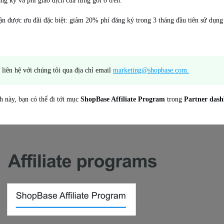
g ký và phí giao dịch của từng gói ở trên.
ận được ưu đãi đặc biệt: giảm 20% phí đăng ký trong 3 tháng đầu tiên sử dụn
g liên hệ với chúng tôi qua địa chỉ email
marketing@shopbase.com.
 này, bạn có thể đi tới mục
ShopBase Affiliate Program
trong
Partner das