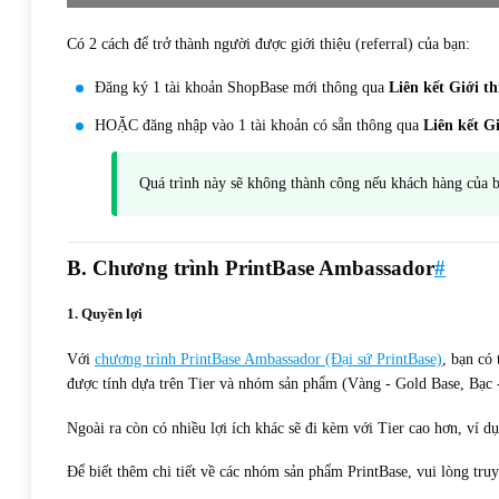
Có 2 cách để trở thành người được giới thiệu (referral) của bạn:
Đăng ký 1 tài khoản ShopBase mới thông qua
Liên kết Giới th
HOẶC đăng nhập vào 1 tài khoản có sẵn thông qua
Liên kết Gi
Quá trình này sẽ không thành công nếu khách hàng của b
B. Chương trình PrintBase Ambassador
#
1. Quyền lợi
Với
chương trình PrintBase Ambassador (Đại sứ PrintBase)
, bạn có
được tính dựa trên Tier và nhóm sản phẩm (Vàng - Gold Base, Bạc -
Ngoài ra còn có nhiều lợi ích khác sẽ đi kèm với Tier cao hơn, ví d
Để biết thêm chi tiết về các nhóm sản phẩm PrintBase, vui lòng tru