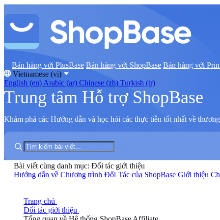
Bán hàng với PlusBase
Bán hàng với ShopBase
Bán hàng với Prin
Vietnamese (vi)
English (en)
Arabic (ar)
Chinese (zh)
Turkish (tr)
Trung tâm Hỗ trợ ShopBase
Khám phá các Hướng dẫn và học hỏi các thực tiễn tốt nhất về thương 
Bài viết cùng danh mục: Đối tác giới thiệu
Hướng dẫn về Chương trình Đối Tác của ShopBase
Giới thiệu C
Trang chủ
Đối tác giới thiệu
Tổng quan về Hệ thống ShopBase Affiliate