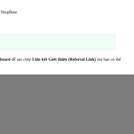
g ShopBase.
hboard
để sao chép
Liên kết Giới thiệu (Referral Link)
mà bạn có thể