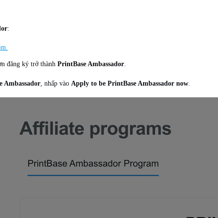
dor
:
om.
ơn đăng ký trở thành
PrintBase Ambassador
.
se Ambassador
, nhấp vào
Apply to be PrintBase Ambassador now
.