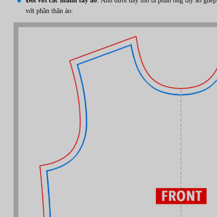
Đối với các mảnh tay áo
: Ảnh dưới đây mô tả phần ống tay áo ghép
với phần thân áo: