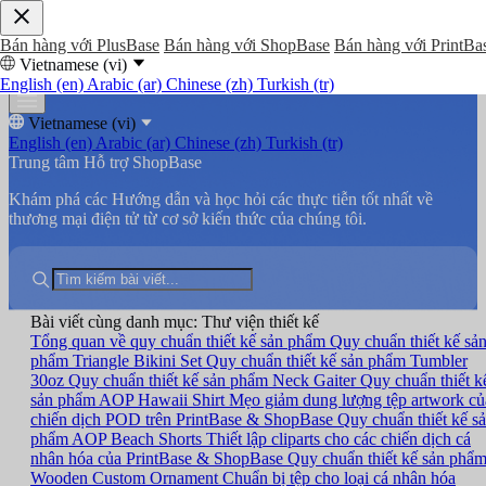
Bán hàng với PlusBase
Bán hàng với ShopBase
Bán hàng với PrintBa
Vietnamese (vi)
English (en)
Arabic (ar)
Chinese (zh)
Turkish (tr)
Vietnamese (vi)
English (en)
Arabic (ar)
Chinese (zh)
Turkish (tr)
Trung tâm Hỗ trợ ShopBase
Khám phá các Hướng dẫn và học hỏi các thực tiễn tốt nhất về
thương mại điện tử từ cơ sở kiến thức của chúng tôi.
Bài viết cùng danh mục: Thư viện thiết kế
Tổng quan về quy chuẩn thiết kế sản phẩm
Quy chuẩn thiết kế sả
phẩm Triangle Bikini Set
Quy chuẩn thiết kế sản phẩm Tumbler
30oz
Quy chuẩn thiết kế sản phẩm Neck Gaiter
Quy chuẩn thiết k
sản phẩm AOP Hawaii Shirt
Mẹo giảm dung lượng tệp artwork củ
chiến dịch POD trên PrintBase & ShopBase
Quy chuẩn thiết kế s
phẩm AOP Beach Shorts
Thiết lập cliparts cho các chiến dịch cá
nhân hóa của PrintBase & ShopBase
Quy chuẩn thiết kế sản phẩ
Wooden Custom Ornament
Chuẩn bị tệp cho loại cá nhân hóa