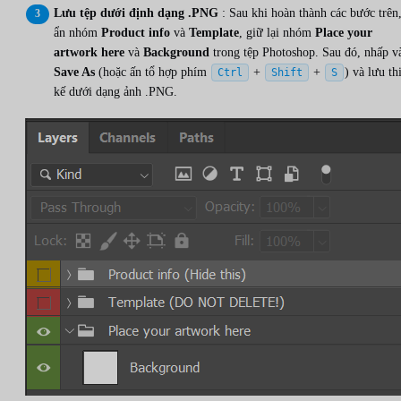
Lưu tệp dưới định dạng .PNG
: Sau khi hoàn thành các bước trên
ẩn nhóm
Product info
và
Template
, giữ lại nhóm
Place your
artwork here
và
Background
trong tệp Photoshop. Sau đó, nhấp v
Save As
(hoặc ấn tổ hợp phím
+
+
) và lưu th
Ctrl
Shift
S
kế dưới dạng ảnh .PNG.