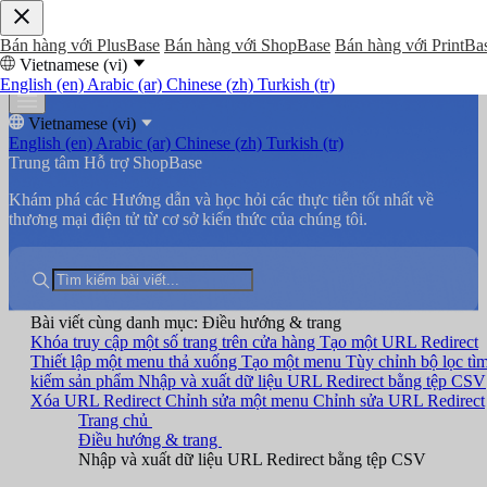
Bán hàng với PlusBase
Bán hàng với ShopBase
Bán hàng với PrintBa
Vietnamese (vi)
English (en)
Arabic (ar)
Chinese (zh)
Turkish (tr)
Vietnamese (vi)
English (en)
Arabic (ar)
Chinese (zh)
Turkish (tr)
Trung tâm Hỗ trợ ShopBase
Khám phá các Hướng dẫn và học hỏi các thực tiễn tốt nhất về
thương mại điện tử từ cơ sở kiến thức của chúng tôi.
Bài viết cùng danh mục: Điều hướng & trang
Khóa truy cập một số trang trên cửa hàng
Tạo một URL Redirect
Thiết lập một menu thả xuống
Tạo một menu
Tùy chỉnh bộ lọc tì
kiếm sản phẩm
Nhập và xuất dữ liệu URL Redirect bằng tệp CSV
Xóa URL Redirect
Chỉnh sửa một menu
Chỉnh sửa URL Redirect
Trang chủ
Điều hướng & trang
Nhập và xuất dữ liệu URL Redirect bằng tệp CSV