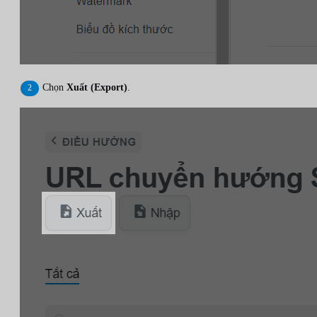
Chọn
Xuất (Export)
.