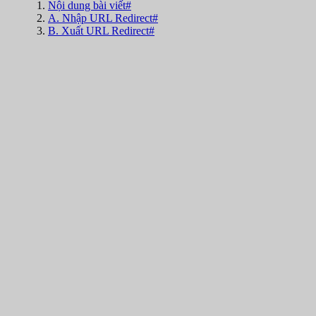
Nội dung bài viết#
A. Nhập URL Redirect#
B. Xuất URL Redirect#