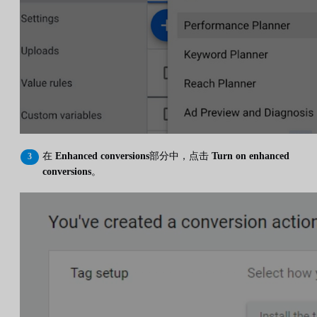
在
Enhanced conversions
部分中，点击
Turn on enhanced
conversions
。