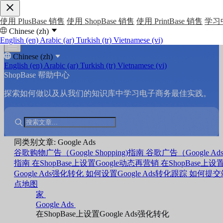
使用 PlusBase 销售
使用 ShopBase 销售
使用 PrintBase 销售
学习
Chinese (zh)
English (en)
Arabic (ar)
Turkish (tr)
Vietnamese (vi)
Chinese (zh)
English (en)
Arabic (ar)
Turkish (tr)
Vietnamese (vi)
ShopBase 帮助中心
探索如何做以及从我们的知识库中学习电子商务最佳实践。
同类别文章: Google Ads
谷歌购物广告（Google Shopping)指南
谷歌广告（Google Ads
指南
在ShopBase上设置Google动态再营销
在ShopBase上设
Google Ads强化转化
如何设置Google Ads转化跟踪
如何提交
点地图
家
Google Ads
在ShopBase上设置Google Ads强化转化