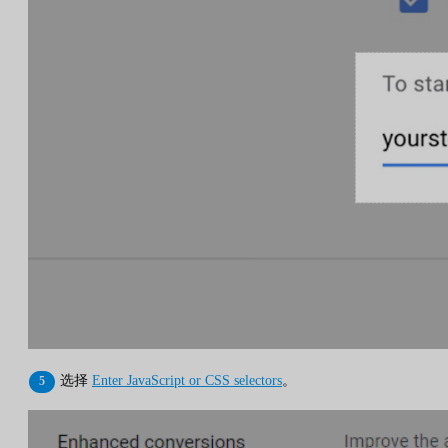
选择
Enter JavaScript or CSS selectors
。