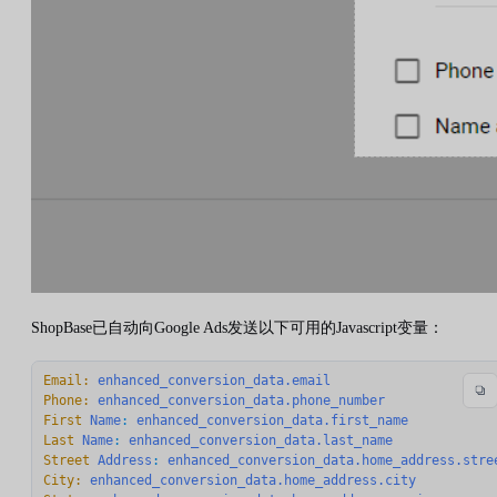
ShopBase已自动向Google Ads发送以下可用的Javascript变量：
Email:
enhanced_conversion_data.email
Phone:
enhanced_conversion_data.phone_number
First
Name
: 
enhanced_conversion_data.first_name
Last
Name
: 
enhanced_conversion_data.last_name
Street
Address
: 
enhanced_conversion_data.home_address.stre
City:
enhanced_conversion_data.home_address.city