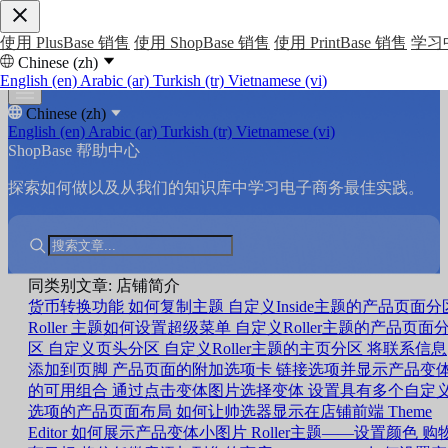
使用 PlusBase 销售
使用 ShopBase 销售
使用 PrintBase 销售
学习
Chinese (zh)
English (en)
Arabic (ar)
Turkish (tr)
Vietnamese (vi)
Chinese (zh)
English (en)
Arabic (ar)
Turkish (tr)
Vietnamese (vi)
ShopBase 帮助中心
探索如何做以及从我们的知识库中学习电子商务最佳实践。
同类别文章: 店铺简介
货币转换功能
如何复制主题
自定义Inside主题的产品页面分
Roller 主题如何设置超级菜单
自定义Roller主题的产品页面
区
自定义页头分区
自定义Roller主题的主页分区
将联系信息
添加到页脚
产品页面的附加选项卡
链接选项并显示产品变
的可用组合
通过点击变体图片选择变体
设置具有多个自定
选项的产品页面布局
如何让帅选器显示在店铺前端
Theme
Editor 如何展示产品变体小图片
Roller主题——设置颜色
购