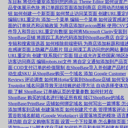
车目标
将信任徽章添加到您的商店
Theme Editor 如何设置产
品变体展示色块
将订单跟踪页面添加到商店
启用动态结账
钮
如何创建一个新页面
如何禁止访问某页面
创建URL重定
编辑URL重定向
添加一个菜单
编辑一个菜单
如何设置感谢
面的订单状态和运输政策
为商店添加Favicon图标
使用CSV
件导入和导出URL重定向数据
如何将Microsoft Clarity安装到
ShopBase店铺
将跟踪工具的代码添加到ShopBase商店
自定
专辑和搜索筛选器
如何移除前端密码
为商店添加标题和描
在感谢页面上隐藏产品图片
阻止间谍工具访问您的网站
删
URL重定向
创建“联系我们”页面
阻止或允许某些国家/地区
访客访问商店
编辑robots.txt文件
将自定义通知添加到产品页
面
COD支付订单的价值限制
在ShopBase导入并创建产品时
动生成SKU
从ShopBase购买一个域名
添加 Google Customer
Reviews 评论调查
如何将Hotjar安装到ShopBase店铺
如何安
Trustpilot
域名问题导致无法结账的处理方法
自动选择变体功
能
了解 ShopBase 订单确认页的变量参数
如何针对在
ShopBase 购买的域名进行验证所有权
续订ShopBase的域名
ShopBase/PrintBase 店铺如何绑定域名
如何写出一篇博客
怎
添加博客到店铺
创建落地页
如何创建尺寸表
管理博客评论
置谷歌域名邮箱 (Google Workplace)
设置落地页的模块
语言
译功能
自定义购物车页面
设置一个下拉菜单
怎么删除页面
添加Power Up脚本优化店铺
如何给产品和专辑页创建布局