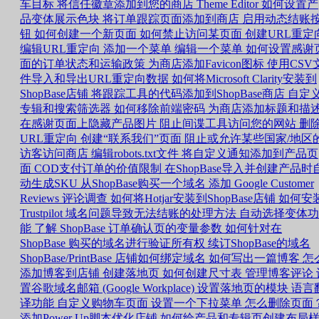
车目标
将信任徽章添加到您的商店
Theme Editor 如何设置产
品变体展示色块
将订单跟踪页面添加到商店
启用动态结账
钮
如何创建一个新页面
如何禁止访问某页面
创建URL重定
编辑URL重定向
添加一个菜单
编辑一个菜单
如何设置感谢
面的订单状态和运输政策
为商店添加Favicon图标
使用CSV
件导入和导出URL重定向数据
如何将Microsoft Clarity安装到
ShopBase店铺
将跟踪工具的代码添加到ShopBase商店
自定
专辑和搜索筛选器
如何移除前端密码
为商店添加标题和描
在感谢页面上隐藏产品图片
阻止间谍工具访问您的网站
删
URL重定向
创建“联系我们”页面
阻止或允许某些国家/地区
访客访问商店
编辑robots.txt文件
将自定义通知添加到产品页
面
COD支付订单的价值限制
在ShopBase导入并创建产品时
动生成SKU
从ShopBase购买一个域名
添加 Google Customer
Reviews 评论调查
如何将Hotjar安装到ShopBase店铺
如何安
Trustpilot
域名问题导致无法结账的处理方法
自动选择变体功
能
了解 ShopBase 订单确认页的变量参数
如何针对在
ShopBase 购买的域名进行验证所有权
续订ShopBase的域名
ShopBase/PrintBase 店铺如何绑定域名
如何写出一篇博客
怎
添加博客到店铺
创建落地页
如何创建尺寸表
管理博客评论
置谷歌域名邮箱 (Google Workplace)
设置落地页的模块
语言
译功能
自定义购物车页面
设置一个下拉菜单
怎么删除页面
添加Power Up脚本优化店铺
如何给产品和专辑页创建布局