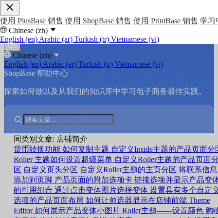
使用 PlusBase 销售
使用 ShopBase 销售
使用 PrintBase 销售
学习
Chinese (zh)
English (en)
Arabic (ar)
Turkish (tr)
Vietnamese (vi)
Chinese (zh)
English (en)
Arabic (ar)
Turkish (tr)
Vietnamese (vi)
ShopBase 帮助中心
探索如何做以及从我们的知识库中学习电子商务最佳实践。
同类别文章: 店铺简介
货币转换功能
如何复制主题
自定义Inside主题的产品页面分
Roller 主题如何设置超级菜单
自定义Roller主题的产品页面
区
自定义页头分区
自定义Roller主题的主页分区
将联系信息
添加到页脚
产品页面的附加选项卡
链接选项并显示产品变
的可用组合
通过点击变体图片选择变体
设置具有多个自定
选项的产品页面布局
如何让帅选器显示在店铺前端
Theme
Editor 如何展示产品变体小图片
Roller主题——设置颜色
购