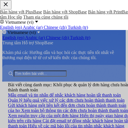
Bán hàng với PlusBase
Bán hàng với ShopBase
Bán hàng với PrintBa
tâm Học tập
Tham gia cùng chúng tôi
Vietnamese (vi)
English (en)
Arabic (ar)
Chinese (zh)
Turkish (tr)
Vietnamese (vi)
English (en)
Arabic (ar)
Chinese (zh)
Turkish (tr)
Trung tâm Hỗ trợ ShopBase
Khám phá các Hướng dẫn và học hỏi các thực tiễn tốt nhất về
thương mại điện tử từ cơ sở kiến thức của chúng tôi.
Bài viết cùng danh mục: Khôi phục & quản lý đơn hàng chưa hoà
thành thanh toán
Mẫu email và tin nhắn để nhắc khách hàng hoàn tất thanh toán
Quản lý hiệu quả việc xử lý các đơn chưa hoàn thành thanh toán
Gửi khách hàng một liên kết đến đơn chưa hoàn thành thanh toán
của họ
Xem toàn bộ thông tin các đơn chưa hoàn thành thanh toán
Xem nguồn truy cập của một đơn hàng
Hiển thị ngày giao hàng d
kiến trên cửa hàng
Cài đặt email tự động nhắc khách hàng hoàn tấ
thanh toán
Hiểu về các mã báo lỗi của tin nhắn nhắc khách hàng