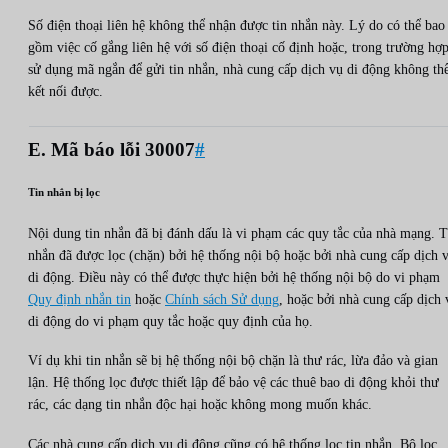
Số điện thoại liên hệ không thể nhận được tin nhắn này. Lý do có thể bao
gồm việc cố gắng liên hệ với số điện thoại cố định hoặc, trong trường hợ
sử dụng mã ngắn để gửi tin nhắn, nhà cung cấp dịch vụ di động không th
kết nối được.
E. Mã báo lỗi 30007
#
Tin nhắn bị lọc
Nội dung tin nhắn đã bị đánh dấu là vi phạm các quy tắc của nhà mạng. T
nhắn đã được lọc (chặn) bởi hệ thống nội bộ hoặc bởi nhà cung cấp dịch 
di động. Điều này có thể được thực hiện bởi hệ thống nội bộ do vi phạm
Quy định nhắn tin
hoặc
Chính sách Sử dụng
, hoặc bởi nhà cung cấp dịch 
di động do vi phạm quy tắc hoặc quy định của họ.
Ví dụ khi tin nhắn sẽ bị hệ thống nội bộ chặn là thư rác, lừa đảo và gian
lận. Hệ thống lọc được thiết lập để bảo vệ các thuê bao di động khỏi thư
rác, các dạng tin nhắn độc hại hoặc không mong muốn khác.
Các nhà cung cấp dịch vụ di động cũng có hệ thống lọc tin nhắn. Bộ lọc