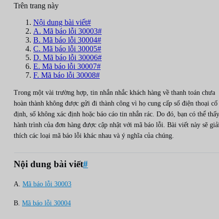
Trên trang này
Nội dung bài viết#
A. Mã báo lỗi 30003#
B. Mã báo lỗi 30004#
C. Mã báo lỗi 30005#
D. Mã báo lỗi 30006#
E. Mã báo lỗi 30007#
F. Mã báo lỗi 30008#
Trong một vài trường hợp, tin nhắn nhắc khách hàng về thanh toán chưa
hoàn thành không được gửi đi thành công vì họ cung cấp số điện thoại cố
định, số không xác định hoặc báo cáo tin nhắn rác. Do đó, bạn có thể thấ
hành trình của đơn hàng được cập nhật với mã báo lỗi. Bài viết này sẽ giả
thích các loại mã báo lỗi khác nhau và ý nghĩa của chúng.
Nội dung bài viết
#
A.
Mã báo lỗi 30003
B.
Mã báo lỗi 30004